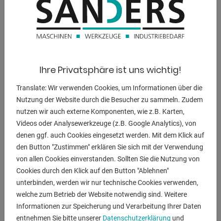
AVALON 40.1 PFC ""AIR""
Plasmaschneidegerät
Lagernummer:
1125-8459709
Schneidbereich bei Stahl bis:
12.0 TS mm
Ihre Privatsphäre ist uns wichtig!
Schneidbereich bei Stahl bis:
8.0 QS mm
Leistung bei 100% ED:
30.0 Ampere
Translate: Wir verwenden Cookies, um Informationen über die
Nutzung der Website durch die Besucher zu sammeln. Zudem
Schneidmedium:
Druckluft
nutzen wir auch externe Komponenten, wie z.B. Karten,
Videos oder Analysewerkzeuge (z.B. Google Analytics), von
Auf Merkzettel speichern
denen ggf. auch Cookies eingesetzt werden. Mit dem Klick auf
den Button "Zustimmen" erklären Sie sich mit der Verwendung
DETAILS
von allen Cookies einverstanden. Sollten Sie die Nutzung von
Cookies durch den Klick auf den Button "Ablehnen"
unterbinden, werden wir nur technische Cookies verwenden,
welche zum Betrieb der Website notwendig sind. Weitere
Informationen zur Speicherung und Verarbeitung Ihrer Daten
entnehmen Sie bitte unserer
Datenschutzerklärung
und