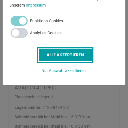
unserem
Impressum
Funktions-Cookies
Analytics-Cookies
ALLE AKZEPTIEREN
Nur Auswahl akzeptieren
JAVAC
AVALON 40.1 PFC
Plasmaschneidegerät
Lagernummer:
1125-8459708
Schneidbereich bei Stahl bis:
15.0 TS mm
Schneidbereich bei Stahl bis:
10.0 QS mm