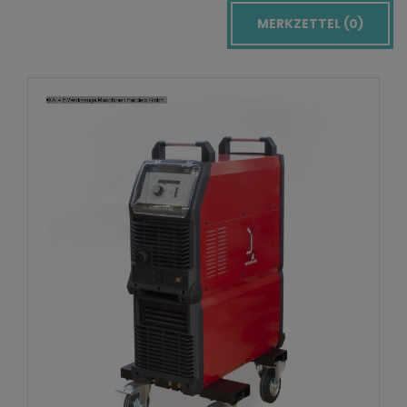
MERKZETTEL (
0
)