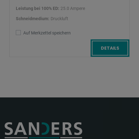
Leistung bei 100% ED:
25.0 Ampere
Schneidmedium:
Druckluft
Auf Merkzettel speichern
DETAILS