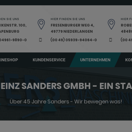
DEN SIE UNS
HIER FINDEN SIE UNS
HIER F
IKENSTR. 100,
FRESENBURGER WEG 4,
ROBE
PAPENBURG
49779 NIEDERLANGEN
48480
 04961-9890-0
(00 49) 05939-94064-0
(00 4
LINESHOP
KUNDENSERVICE
UNTERNEHMEN
KO
EINZ SANDERS GMBH - EIN S
Über 45 Jahre Sanders - Wir bewegen was!