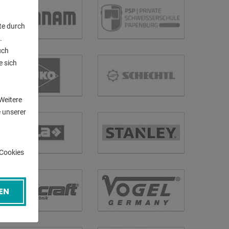
te durch
.
uch
e sich
n
Weitere
 unserer
-Cookies
EN