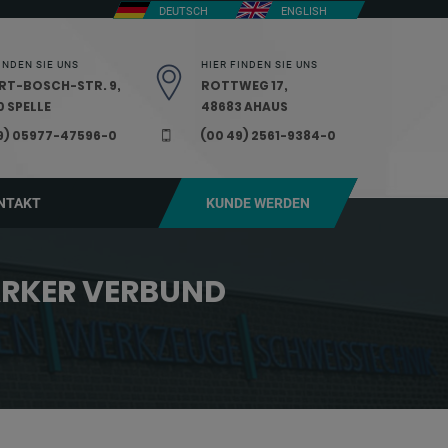
DEUTSCH
ENGLISH
INDEN SIE UNS
HIER FINDEN SIE UNS
RT-BOSCH-STR. 9,
ROTTWEG 17,
 SPELLE
48683 AHAUS
9) 05977-47596-0
(00 49) 2561-9384-0
NTAKT
KUNDE WERDEN
TARKER VERBUND