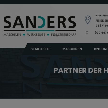
Navigation überspringen
HIER FIN
FRIEDER
26871 
(00 49)
STARTSEITE
MASCHINEN
B2B-ON
PARTNER DER H