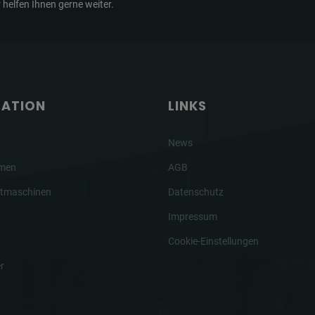
 helfen Ihnen gerne weiter.
GATION
LINKS
News
hmen
AGB
tmaschinen
Datenschutz
Impressum
Cookie-Einstellungen
r