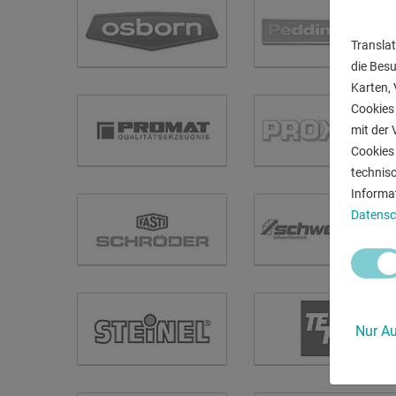
Translat
die Bes
Karten, 
Cookies 
mit der 
Cookies 
technis
Informa
Datensc
Nur Au