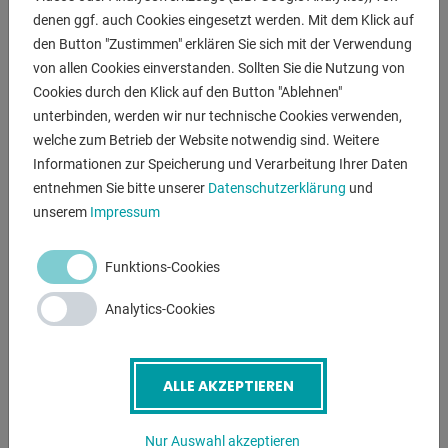
denen ggf. auch Cookies eingesetzt werden. Mit dem Klick auf
** gegen Aufpreis erhältlich :
den Button "Zustimmen" erklären Sie sich mit der Verwendung
- 2x Bock- / 1x Lenkrolle .. 80,00 Euro
von allen Cookies einverstanden. Sollten Sie die Nutzung von
Cookies durch den Klick auf den Button "Ablehnen"
unterbinden, werden wir nur technische Cookies verwenden,
ANFRAGEN
welche zum Betrieb der Website notwendig sind. Weitere
Informationen zur Speicherung und Verarbeitung Ihrer Daten
Screenreader label
Name
*
entnehmen Sie bitte unserer
Datenschutzerklärung
und
unserem
Impressum
E-Mail
*
Funktions-Cookies
Analytics-Cookies
Telefonnummer
ALLE AKZEPTIEREN
Betreff
*
Nur Auswahl akzeptieren