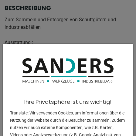
BESCHREIBUNG
Zum Sammeln und Entsorgen von Schüttgütern und
Industrieabfällen
Ausstattung :
- Kippbehälter - Stapleranbaugeräte
- zum innerbetrieblichen Lagern von Schüttgütern
- pulverbeschichtet in Standardfarbe
- RAL 5010 blau, RAL 6011 grün oder RAL 7016
anthrazitgrau
- Kippvorrichtung mit Bodenplatten für Lenk- und
Bockrollen
Ihre Privatsphäre ist uns wichtig!
- Abflussvorrichtung
- Stabiler Grundrahmen mit Einfahrtaschen
Translate: Wir verwenden Cookies, um Informationen über die
- Günstiger Lastschwerpunkt
Nutzung der Website durch die Besucher zu sammeln. Zudem
- Robuste Stahlblechkonstruktion mit Randverstärkung
nutzen wir auch externe Komponenten, wie z.B. Karten,
- Behältervolumen: ca. 600 l
Videos oder Analysewerkzeuge (z.B. Google Analytics), von