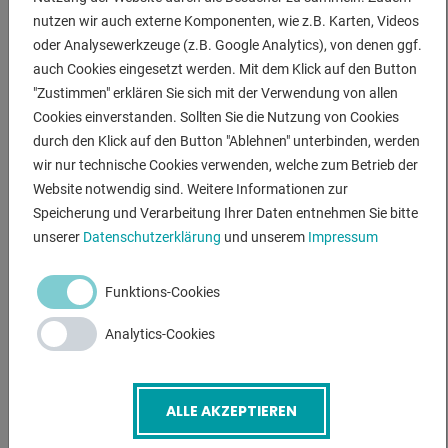
nutzen wir auch externe Komponenten, wie z.B. Karten, Videos
Lagerkapazität
oder Analysewerkzeuge (z.B. Google Analytics), von denen ggf.
ca. 11 m Oberwerkzeuge und ca. 16 m Matrizen
auch Cookies eingesetzt werden. Mit dem Klick auf den Button
"Zustimmen" erklären Sie sich mit der Verwendung von allen
Cookies einverstanden. Sollten Sie die Nutzung von Cookies
ANFRAGEN
durch den Klick auf den Button "Ablehnen" unterbinden, werden
wir nur technische Cookies verwenden, welche zum Betrieb der
Screenreader label
Name
*
Website notwendig sind. Weitere Informationen zur
Speicherung und Verarbeitung Ihrer Daten entnehmen Sie bitte
unserer
Datenschutzerklärung
und unserem
Impressum
E-Mail
*
Funktions-Cookies
Analytics-Cookies
Telefonnummer
ALLE AKZEPTIEREN
Betreff
*