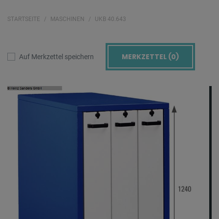
STARTSEITE
MASCHINEN
UKB 40.643
MERKZETTEL (
0
)
Auf Merkzettel speichern