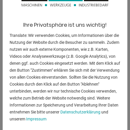
BESCHREIBUNG
Ihre Privatsphäre ist uns wichtig!
Ausstattung:
- elektro-hydraulische 4-Walzen Rundbiegemaschine
Translate: Wir verwenden Cookies, um Informationen über die
- 2x angetriebenen Hauptwalzen (Ober- & Unterwalze)
Nutzung der Website durch die Besucher zu sammeln. Zudem
- mit hydraulischer Konischbiegeeinrichtung
nutzen wir auch externe Komponenten, wie z.B. Karten,
- Induktions gehärtete Walzen
Videos oder Analysewerkzeuge (z.B. Google Analytics), von
- inklusive Richtfunktion für geschweißte Rohre
denen ggf. auch Cookies eingesetzt werden. Mit dem Klick auf
- Steuerungseinheit / Anzeige mit Touchscreenfunktion
den Button "Zustimmen" erklären Sie sich mit der Verwendung
* digitale Positionsanzeige für die beiden Seitenwalzen
von allen Cookies einverstanden. Sollten Sie die Nutzung von
- fahrbares Bedienpult
Cookies durch den Klick auf den Button "Ablehnen"
- 2x Biege-Geschwindigkeiten wählbar
unterbinden, werden wir nur technische Cookies verwenden,
- hydraulisches Klapplager
welche zum Betrieb der Website notwendig sind. Weitere
- Sicherheitseinrichtung (Sicherheitsleine mit
Informationen zur Speicherung und Verarbeitung Ihrer Daten
Schaltereinheit)
entnehmen Sie bitte unserer
Datenschutzerklärung
und
unserem
Impressum
- Manometer / Druckanzeige für die Walzen
- CE Zeichen + Konformitätserklärung