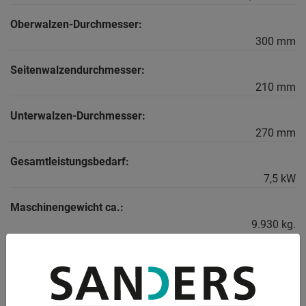
Oberwalzen-Durchmesser:
300 mm
Seitenwalzendurchmesser:
210 mm
Unterwalzen-Durchmesser:
270 mm
Gesamtleistungsbedarf:
7,5 kW
Maschinengewicht ca.:
9.930 kg.
Raumbedarf ca.:
6532 x 1730 x 1489 mm