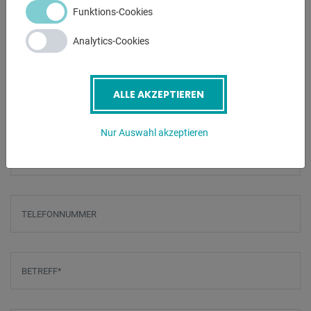
- Bedienungsanleitung
Funktions-Cookies
Analytics-Cookies
ANFRAGEN
Screenreader label
Name
*
ALLE AKZEPTIEREN
Nur Auswahl akzeptieren
E-Mail
*
Telefonnummer
Betreff
*