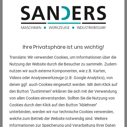
1600 kg
Abmessung L-B-H:
1240 x 1375 x 1540 mm
Ihre Privatsphäre ist uns wichtig!
BESCHREIBUNG
Translate: Wir verwenden Cookies, um Informationen über die
Ausstattung:
Nutzung der Website durch die Besucher zu sammeln. Zudem
- elektro-hydraulische Ring-/Profilbiegemaschine
nutzen wir auch externe Komponenten, wie z.B. Karten,
- hydraulische Unter-/Seitenwalzenverstellung
Videos oder Analysewerkzeuge (z.B. Google Analytics), von
* für extra kleine Biegeradien
denen ggf. auch Cookies eingesetzt werden. Mit dem Klick auf
- Unter-/Seitenwalze einzel zustellbar
den Button "Zustimmen" erklären Sie sich mit der Verwendung
- 3x angetriebene Walzen
von allen Cookies einverstanden. Sollten Sie die Nutzung von
Cookies durch den Klick auf den Button "Ablehnen"
- geteile Walzensegmente
unterbinden, werden wir nur technische Cookies verwenden,
- digitale Positionsanzeige der Unter-/Seitenwalzen
welche zum Betrieb der Website notwendig sind. Weitere
* Anzeige mit TouchScreen Funktion
Informationen zur Speicherung und Verarbeitung Ihrer Daten
- gehärtete Werkzeugaufnahme (42CrMo4)