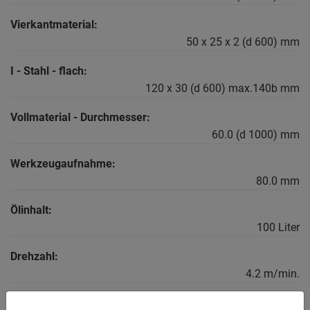
Vierkantmaterial:
50 x 25 x 2 (d 600) mm
I - Stahl - flach:
120 x 30 (d 600) max.140b mm
Vollmaterial - Durchmesser:
60.0 (d 1000) mm
Werkzeugaufnahme:
80.0 mm
Ölinhalt:
100 Liter
Drehzahl:
4.2 m/min.
Gewicht: