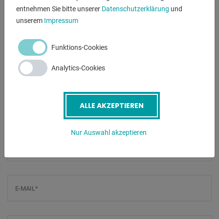
entnehmen Sie bitte unserer
Datenschutzerklärung
und
- Maschinenuntergestell
unserem
Impressum
- 2x elektro-hydraulisch zustellbare Seitenführungen
- horizontaler und vertikaler Arbeitseinsatz möglich
Funktions-Cookies
- freibewegliches Bedienpult
- Manometer / Druckanzeige für die Walzen
Analytics-Cookies
- CE-Zeichen / Konformitätserklärung
- Bedienungsanleitung auf Deutsch
ALLE AKZEPTIEREN
ANFRAGEN
Nur Auswahl akzeptieren
Screenreader label
Name
*
E-Mail
*