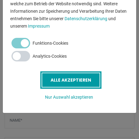
- stufenlose Drehzahleinstellung
welche zum Betrieb der Website notwendig sind. Weitere
- digitale Drehzahlanzeige
Informationen zur Speicherung und Verarbeitung Ihrer Daten
- Vorschub Überlastsicherung
entnehmen Sie bitte unserer
Datenschutzerklärung
und
- Spindelschutz mit elektr. Absicherung
unserem
Impressum
- digitale Drehzahlanzeige
- bearbeitete Grundplatte
Funktions-Cookies
Analytics-Cookies
inklusive Sonderausstattung:
- Kühlmitteleinrichtung im Fuß montiert Pos. 24.
- Gewindeschneideinrichtung Pos. 20.0
ALLE AKZEPTIEREN
- LED-Maschinenleuchte Pos. 12.
Nur Auswahl akzeptieren
ANFRAGEN
Screenreader label
Name
*