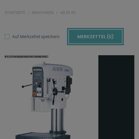
STARTSEITE
MASCHINEN
AB 50 SV
MERKZETTEL (
0
)
Auf Merkzettel speichern