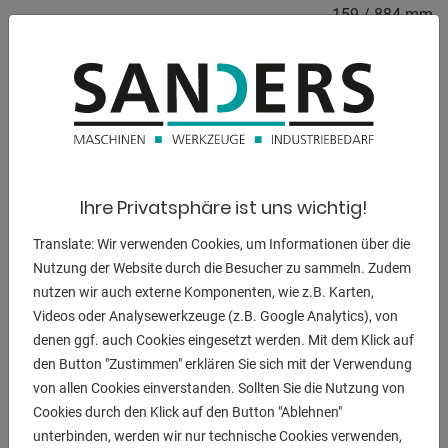
159 / 884 mm
Motorleistung:
3.6 / 4.3 kW
Gewicht:
605 kg
Maschinenhöhe:
Ihre Privatsphäre ist uns wichtig!
1950 mm
Translate: Wir verwenden Cookies, um Informationen über die
Nutzung der Website durch die Besucher zu sammeln. Zudem
nutzen wir auch externe Komponenten, wie z.B. Karten,
BESCHREIBUNG
Videos oder Analysewerkzeuge (z.B. Google Analytics), von
denen ggf. auch Cookies eingesetzt werden. Mit dem Klick auf
Ausstattung :
den Button "Zustimmen" erklären Sie sich mit der Verwendung
- automatischer Vorschub mit elektromagn.
von allen Cookies einverstanden. Sollten Sie die Nutzung von
Vorschubkupplung
Cookies durch den Klick auf den Button "Ablehnen"
- 4 Vorschubstufen 0,15 / 02, - 0,3 - 0,36 mm/U
unterbinden, werden wir nur technische Cookies verwenden,