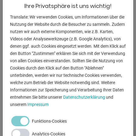
720 x 1100 x 2050 mm
Ihre Privatsphäre ist uns wichtig!
Translate: Wir verwenden Cookies, um Informationen über die
Nutzung der Website durch die Besucher zu sammeln. Zudem
nutzen wir auch externe Komponenten, wie z.B. Karten,
BESCHREIBUNG
Videos oder Analysewerkzeuge (z.B. Google Analytics), von
denen ggf. auch Cookies eingesetzt werden. Mit dem Klick auf
Ausstattung:
den Button "Zustimmen" erklären Sie sich mit der Verwendung
- automatischer Vorschub
von allen Cookies einverstanden. Sollten Sie die Nutzung von
- stufenlose Drehzahlgeschwindigkeit
Cookies durch den Klick auf den Button "Ablehnen"
- Gewindeschneideinrichtung
unterbinden, werden wir nur technische Cookies verwenden,
- einstellbarer Bohrtiefenfestanschlag
welche zum Betrieb der Website notwendig sind. Weitere
- Kühlmitteleinrichtung
Informationen zur Speicherung und Verarbeitung Ihrer Daten
- Spindelschutz
entnehmen Sie bitte unserer
Datenschutzerklärung
und
- Bohrfutter
unserem
Impressum
Funktions-Cookies
ANFRAGEN
Screenreader label
Analytics-Cookies
Name
*