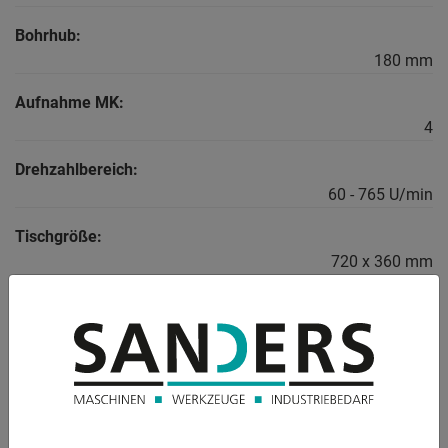
Bohrhub:
180 mm
Aufnahme MK:
4
Drehzahlbereich:
60 - 765 U/min
Tischgröße:
720 x 360 mm
Gesamtleistungsbedarf:
2,6 / 3,2 kW
Gewicht:
350 kg
Abmessungen: