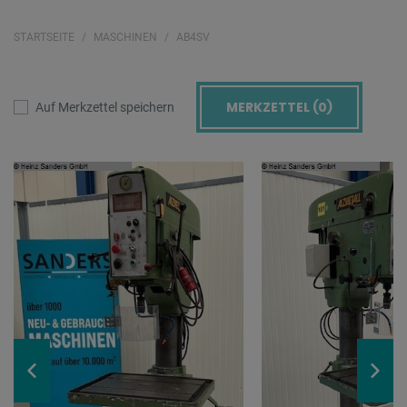
STARTSEITE
MASCHINEN
AB4SV
MERKZETTEL (
0
)
Auf Merkzettel speichern