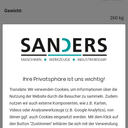
Gewicht:
260 kg
Maschinenhöhe:
1790 mm
BESCHREIBUNG
** NEUE ALZMETALL MODELLREIHE **
Ihre Privatsphäre ist uns wichtig!
Translate: Wir verwenden Cookies, um Informationen über die
7 TFT - LCD-Display mit Touch-Funktion:
Nutzung der Website durch die Besucher zu sammeln. Zudem
* Spindeldrehzahl-Sollwert
nutzen wir auch externe Komponenten, wie z.B. Karten,
* Drehzahlanzeige-Istwert
Videos oder Analysewerkzeuge (z.B. Google Analytics), von
* Integrierte Bohrtiefenanzeige
denen ggf. auch Cookies eingesetzt werden. Mit dem Klick auf
* mit Touch-Nullpunktübernahme
den Button "Zustimmen" erklären Sie sich mit der Verwendung
* Virtuelle Bohrtiefen-Skala im Display