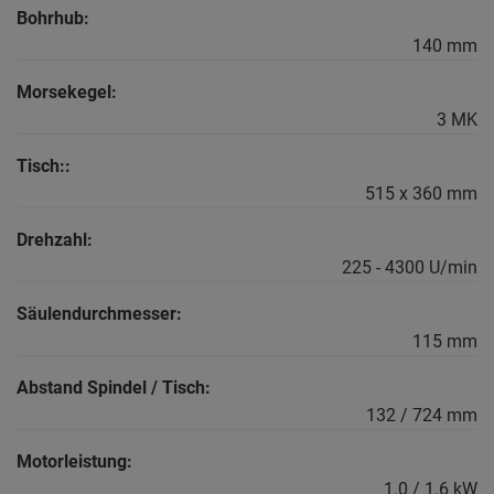
Bohrhub:
140 mm
Morsekegel:
3 MK
Tisch::
515 x 360 mm
Drehzahl:
225 - 4300 U/min
Säulendurchmesser:
115 mm
Abstand Spindel / Tisch:
132 / 724 mm
Motorleistung:
1.0 / 1.6 kW