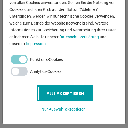
von allen Cookies einverstanden. Sollten Sie die Nutzung von
* Maschinen-Zustandsanzeigen und Warnhinweise im
Cookies durch den Klick auf den Button "Ablehnen"
Display
unterbinden, werden wir nur technische Cookies verwenden,
* Serviceinformationen
welche zum Betrieb der Website notwendig sind. Weitere
* Wählbare Bedienersprache: DE/EN/FR/ES/IT/NL/RU.
Informationen zur Speicherung und Verarbeitung Ihrer Daten
entnehmen Sie bitte unserer
Datenschutzerklärung
und
Ausstattung:
unserem
Impressum
- Drehzahleinstellung stufenlos, mittels Verstellhebel
- Spindelschutz mit elektrischer Absicherung
Funktions-Cookies
- Drei separate Taster für Rechtslauf - Linkslauf - Stopp
- Pilzdrucktaster (verrastend) für NOT-HALT
Analytics-Cookies
- Hauptschalter, abschließbar
- Rechts- und Linkslauf durch Schützsteuerung
- Steuerspannung 24 Volt
ALLE AKZEPTIEREN
- Schutzart IP 54
- Lackierung: DD-Strukturlack Signalweiß RAL 9003
Nur Auswahl akzeptieren
PANTONE 7545c, schwarz