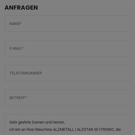
ANFRAGEN
Screenreader label
Name
*
E-Mail
*
Telefonnummer
Betreff
*
Nachricht