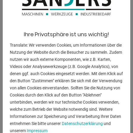
260 kg
Maschinenhöhe:
1790 mm
Ihre Privatsphäre ist uns wichtig!
Translate: Wir verwenden Cookies, um Informationen über die
Nutzung der Website durch die Besucher zu sammeln. Zudem
BESCHREIBUNG
nutzen wir auch externe Komponenten, wie z.B. Karten,
Ausstattung:
Videos oder Analysewerkzeuge (z.B. Google Analytics), von
- Hauptschalter abschließbar
denen ggf. auch Cookies eingesetzt werden. Mit dem Klick auf
- Pilzdrucktaster für NOT-HALT
den Button "Zustimmen" erklären Sie sich mit der Verwendung
- Wendeschalter für Rechts- und Linkslauf
von allen Cookies einverstanden. Sollten Sie die Nutzung von
Cookies durch den Klick auf den Button "Ablehnen"
- Motor mit Wärmeschutzkontakt
unterbinden, werden wir nur technische Cookies verwenden,
- Drehzahlverstellung stufenlos
welche zum Betrieb der Website notwendig sind. Weitere
- Drehzahlanzeige digital
Informationen zur Speicherung und Verarbeitung Ihrer Daten
- Schutzart IP 54
entnehmen Sie bitte unserer
Datenschutzerklärung
und
- Motor-Isolationsklasse F (155°)
unserem
Impressum
- Anschlussleitung (ohne Stecker, Kabellänge 2m)