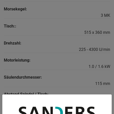
Morsekegel:
3 MK
Tisch::
515 x 360 mm
Drehzahl:
225 - 4300 U/min
Motorleistung:
1.0 / 1.6 kW
Säulendurchmesser:
115 mm
Abstand Spindel / Tisch:
132 / 724 mm
Gewicht: