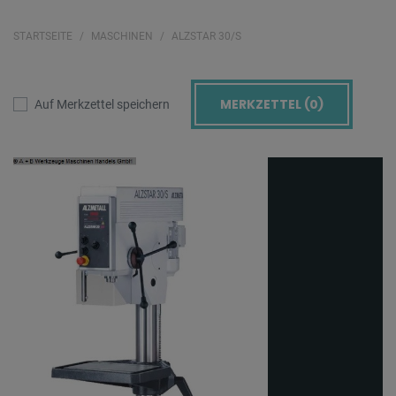
STARTSEITE
MASCHINEN
ALZSTAR 30/S
MERKZETTEL (
0
)
Auf Merkzettel speichern