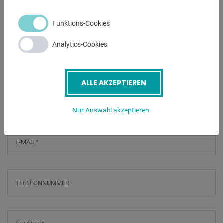
- Spindelschutz mit elektrischer Absicherung
Funktions-Cookies
- Lackierung DD-Strukturlack Signalweiß RAL9003,
PANTONE 7545c, schwarz
Analytics-Cookies
ANFRAGEN
ALLE AKZEPTIEREN
Screenreader label
Name
*
Nur Auswahl akzeptieren
E-Mail
*
Telefonnummer
Betreff
*