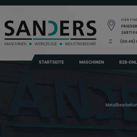
Navigation überspringen
HIER FIN
FRIEDER
26871 
(00 49)
STARTSEITE
MASCHINEN
B2B-ON
Metallbearbeit