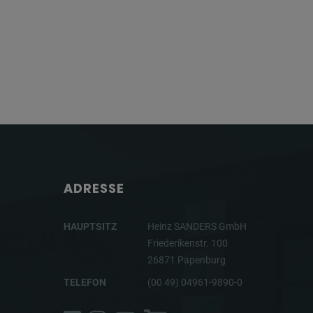
ADRESSE
HAUPTSITZ
Heinz SANDERS GmbH
Friederikenstr. 100
26871 Papenburg
TELEFON
(00 49) 04961-9890-0