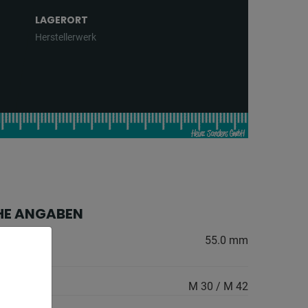
LAGERORT
Herstellerwerk
HE ANGABEN
 Stahl
55.0 mm
:
den:
M 30 / M 42