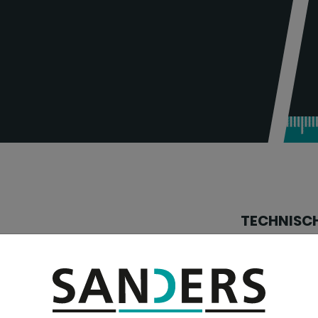
TECHNISC
Bohrleistung in
(Durchmesser)
Gewindeschnei