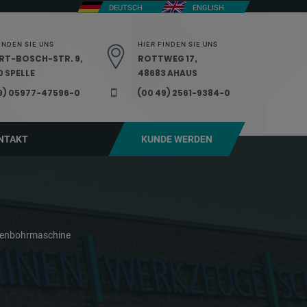
DEUTSCH
ENGLISH
INDEN SIE UNS
HIER FINDEN SIE UNS
RT-BOSCH-STR. 9,
ROTTWEG 17,
 SPELLE
48683 AHAUS
9) 05977-47596-0
(00 49) 2561-9384-0
NTAKT
KUNDE WERDEN
lenbohrmaschine