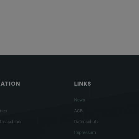
GATION
LINKS
News
hmen
AGB
tmaschinen
Datenschutz
Impressum