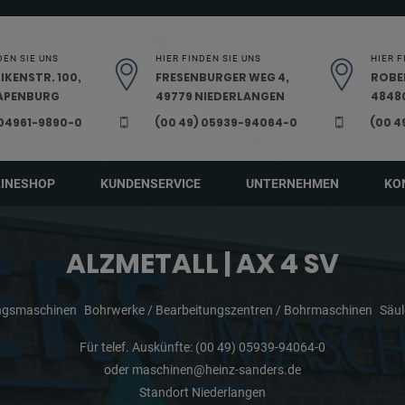
DEN SIE UNS
HIER FINDEN SIE UNS
HIER F
IKENSTR. 100,
FRESENBURGER WEG 4,
ROBE
PAPENBURG
49779 NIEDERLANGEN
48480
 04961-9890-0
(00 49) 05939-94064-0
(00 4
LINESHOP
KUNDENSERVICE
UNTERNEHMEN
KO
ALZMETALL | AX 4 SV
ungsmaschinen
Bohrwerke / Bearbeitungszentren / Bohrmaschinen
Säu
Für telef. Auskünfte:
(00 49) 05939-94064-0
oder
maschinen@heinz-sanders.de
Standort Niederlangen