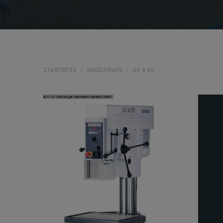
STARTSEITE
MASCHINEN
AX 4 SV