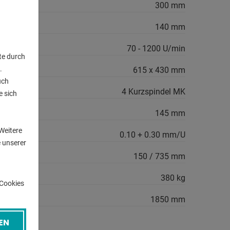
300 mm
140 mm
70 - 1200 U/min
te durch
.
615 x 430 mm
uch
orsekegel:
4 Kurzspindel MK
e sich
n
sser:
145 mm
Weitere
0.10 + 0.30 mm/U
 unserer
l / Tisch:
150 / 735 mm
380 kg
-Cookies
e:
1850 mm
EN