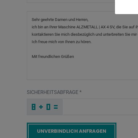
Nachricht
SICHERHEITSABFRAGE
*
6
A
9
_
_
_
_
_
_
_
_
_
D
C
9
_
_
_
_
_
_
Q
_
C
_
_
_
_
F
_
_
_
_
1
_
I
_
_
_
2
J
4
A
J
I
_
_
_
J
S
L
_
_
_
M
_
S
_
_
_
_
_
_
I
_
R
_
_
_
_
F
_
_
_
_
N
_
G
_
_
_
X
B
K
F
8
K
_
_
_
_
_
_
_
_
_
1
1
S
_
_
_
_
_
_
Screenreader label