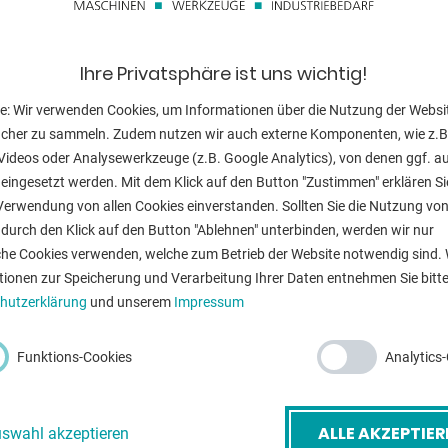
Ausladung:
Bohrhub:
Ihre Privatsphäre ist uns wichtig!
Drehzahl:
e: Wir verwenden Cookies, um Informationen über die Nutzung der Websi
ucher zu sammeln. Zudem nutzen wir auch externe Komponenten, wie z.B
Tisch::
Videos oder Analysewerkzeuge (z.B. Google Analytics), von denen ggf. a
Bohrspindel-M
eingesetzt werden. Mit dem Klick auf den Button "Zustimmen" erklären Si
Verwendung von allen Cookies einverstanden. Sollten Sie die Nutzung vo
Säulendurchme
durch den Klick auf den Button "Ablehnen" unterbinden, werden wir nur
che Cookies verwenden, welche zum Betrieb der Website notwendig sind. 
Vorschub:
tionen zur Speicherung und Verarbeitung Ihrer Daten entnehmen Sie bitte
hutzerklärung
und unserem
Impressum
Abstand Spinde
-Mail
*
Gewicht:
Funktions-Cookies
Analytics
Maschinenhöh
etreff
*
ALLE AKZEPTIER
swahl akzeptieren