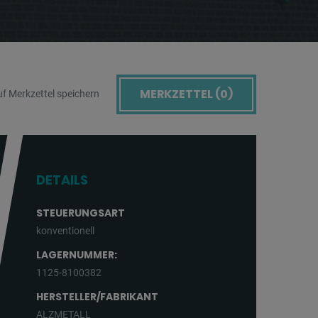
MERKZETTEL (
0
)
f Merkzettel speichern
DETAILS
STEUERUNGSART
konventionell
LAGERNUMMER:
1125-8100382
HERSTELLER/FABRIKANT
ALZMETALL