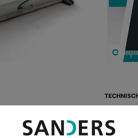
TECHNISC
Blechbreite:
Blechstärke:
schere
Blechstärke bei