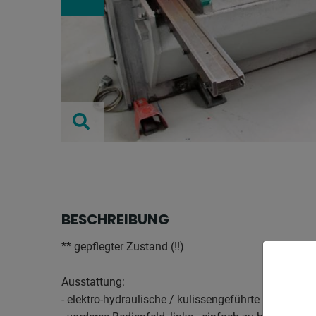
BESCHREIBUNG
** gepflegter Zustand (!!)
Ausstattung:
- elektro-hydraulische / kulissengeführte Blechtafel