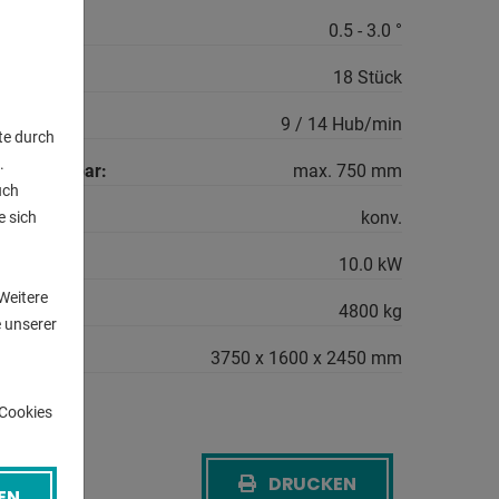
0.5 - 3.0 °
18 Stück
9 / 14 Hub/min
te durch
.
- verstellbar:
max. 750 mm
uch
konv.
e sich
n
10.0 kW
Weitere
4800 kg
 unserer
B-H:
3750 x 1600 x 2450 mm
-Cookies
DRUCKEN
CK
EN