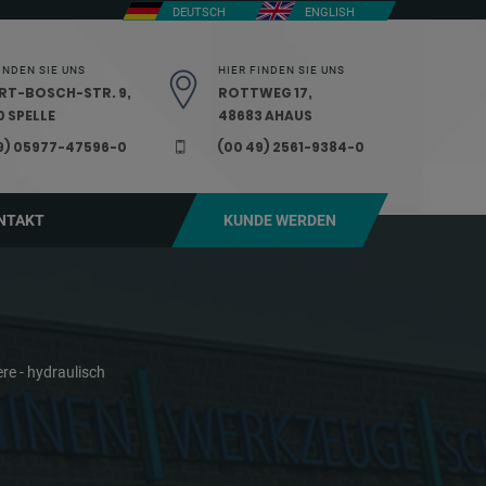
DEUTSCH
ENGLISH
INDEN SIE UNS
HIER FINDEN SIE UNS
RT-BOSCH-STR. 9,
ROTTWEG 17,
 SPELLE
48683 AHAUS
9) 05977-47596-0
(00 49) 2561-9384-0
NTAKT
KUNDE WERDEN
re - hydraulisch