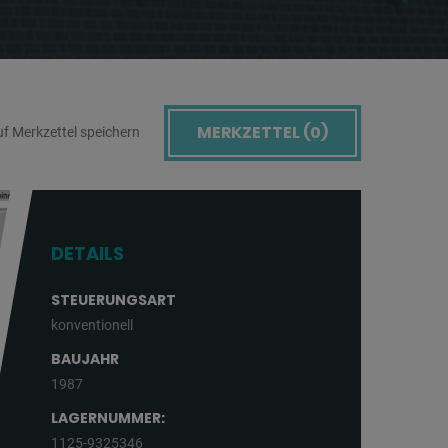
MERKZETTEL (
0
)
f Merkzettel speichern
DETAILS
STEUERUNGSART
konventionell
BAUJAHR
1987
LAGERNUMMER:
1125-9325346