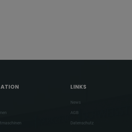
GATION
LINKS
News
hmen
AGB
tmaschinen
Datenschutz