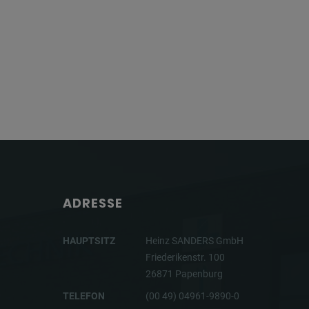
ADRESSE
HAUPTSITZ
Heinz SANDERS GmbH
Friederikenstr. 100
26871 Papenburg
TELEFON
(00 49) 04961-9890-0