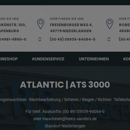
DEN SIE UNS
HIER FINDEN SIE UNS
HIER F
IKENSTR. 100,
FRESENBURGER WEG 4,
ROBE
PAPENBURG
49779 NIEDERLANGEN
48480
 04961-9890-0
(00 49) 05939-94064-0
(00 4
LINESHOP
KUNDENSERVICE
UNTERNEHMEN
KO
ATLANTIC | ATS 3000
tungsmaschinen
Blechbearbeitung / Scheren / Biegen / Richten
Tafelsche
Für telef. Auskünfte:
(00 49) 05939-94064-0
oder
maschinen@heinz-sanders.de
Standort Niederlangen