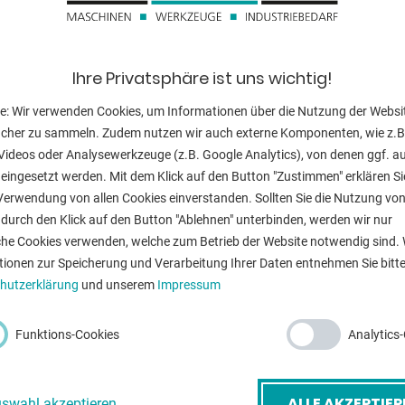
Schnittwinkel:
Niederhalter:
Ihre Privatsphäre ist uns wichtig!
neinstellung
Hubzahl:
e: Wir verwenden Cookies, um Informationen über die Nutzung der Websi
ucher zu sammeln. Zudem nutzen wir auch externe Komponenten, wie z.B
Hinteranschlag 
Videos oder Analysewerkzeuge (z.B. Google Analytics), von denen ggf. a
Steuerung:
eingesetzt werden. Mit dem Klick auf den Button "Zustimmen" erklären Si
Verwendung von allen Cookies einverstanden. Sollten Sie die Nutzung vo
Motorleistung:
durch den Klick auf den Button "Ablehnen" unterbinden, werden wir nur
che Cookies verwenden, welche zum Betrieb der Website notwendig sind. 
Gewicht:
tionen zur Speicherung und Verarbeitung Ihrer Daten entnehmen Sie bitte
hutzerklärung
und unserem
Impressum
Abmessung L-
-Mail
*
Funktions-Cookies
Analytics
ZURÜ
etreff
*
ALLE AKZEPTIER
swahl akzeptieren