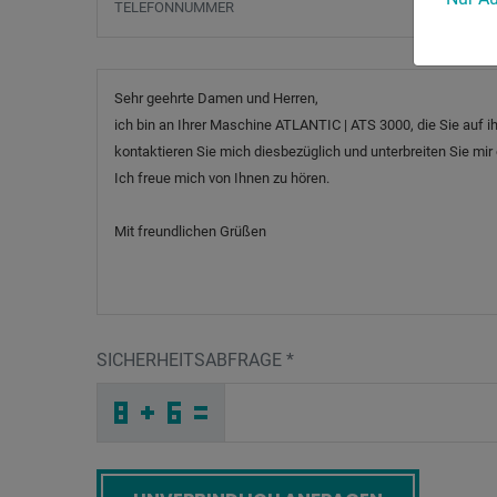
Nachricht
SICHERHEITSABFRAGE
*
C
K
K
_
_
_
_
_
_
_
_
_
B
B
B
_
_
_
_
_
_
M
_
F
_
_
_
_
S
_
_
_
_
Z
_
_
_
_
_
H
7
8
G
1
T
_
_
_
L
Y
5
_
_
_
7
5
K
_
_
_
_
_
_
E
_
G
_
_
_
_
Q
_
_
_
_
G
_
Y
_
_
_
3
A
L
G
5
A
_
_
_
_
_
_
_
_
_
8
I
F
_
_
_
_
_
_
Screenreader label