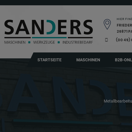
Navigation überspringen
HIER FIN
FRIEDER
26871 
(00 49)
STARTSEITE
MASCHINEN
B2B-ON
Metallbearbei