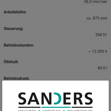
56.0 mm/sec
Arbeitshöhe:
ca. 875 mm
Steuerung:
DM 51
Betriebsstunden:
~ 13.300 h
Ölinhalt:
80.0 l
Betriebsdruck:
max. 240 bar
Spannung:
380 V