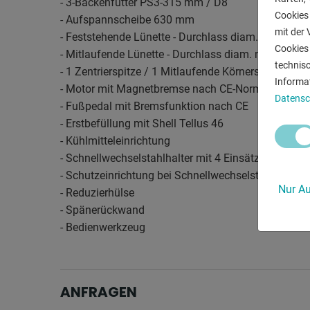
- 3-Backenfutter PS3-315 mm / D8
Cookies 
- Aufspannscheibe 630 mm
mit der 
- Feststehende Lünette - Durchlass diam. max. 25
Cookies 
- Mitlaufende Lünette - Durchlass diam. max. 110
technis
- 1 Zentrierspitze / 1 Mitlaufende Körnerspitze
Informa
- Motor mit Magnetbremse nach CE-Norm
Datensc
- Fußpedal mit Bremsfunktion nach CE
- Erstbefüllung mit Shell Tellus 46
- Kühlmitteleinrichtung
- Schnellwechselstahlhalter mit 4 Einsätzen
- Schutzeinrichtung bei Schnellwechselstahlhalter
Nur Au
- Reduzierhülse
- Spänerückwand
- Bedienwerkzeug
ANFRAGEN