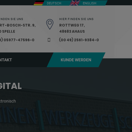
DEUTSCH
ENGLISH
INDEN SIE UNS
HIER FINDEN SIE UNS
RT-BOSCH-STR. 9,
ROTTWEG 17,
 SPELLE
48683 AHAUS
9) 05977-47596-0
(00 49) 2561-9384-0
NTAKT
KUNDE WERDEN
GITAL
ktronisch