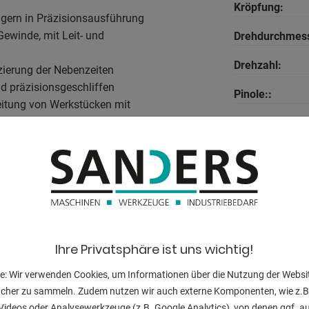
Kröpfung:
gern in Präzisionsausführung
Gewinde, mit Leit- und
Drehdurchmess
Drehzahl:
zierung der Nebenzeiten
nd präzisionsgeschliffen
Pinole::
eitung von Werkstücken mit
Pinolenweg:
d mit einstellbarer
Spindelbohrun
der Nebenzeiten
Motorleistung:
en
Spindelaufnah
Maschinengewi
Ihre Privatsphäre ist uns wichtig!
Abmessungen:
e: Wir verwenden Cookies, um Informationen über die Nutzung der Websi
ucher zu sammeln. Zudem nutzen wir auch externe Komponenten, wie z.B
Videos oder Analysewerkzeuge (z.B. Google Analytics), von denen ggf. a