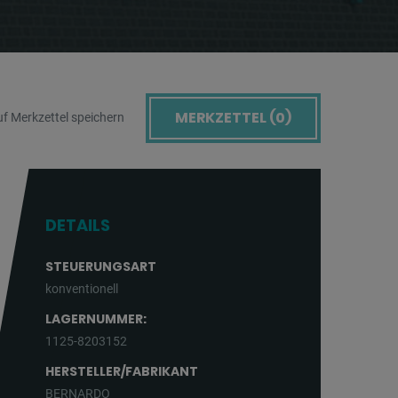
MERKZETTEL (
0
)
f Merkzettel speichern
DETAILS
STEUERUNGSART
konventionell
LAGERNUMMER:
1125-8203152
HERSTELLER/FABRIKANT
BERNARDO