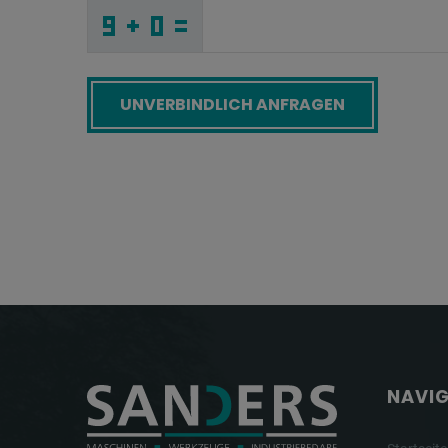
7
W
J
_
_
_
_
_
_
_
_
_
T
L
H
_
_
_
_
_
_
D
_
6
_
_
_
_
K
_
_
_
_
P
_
I
_
_
_
7
6
P
N
6
O
_
_
_
K
P
B
_
_
_
C
_
K
_
_
_
_
_
_
_
_
6
_
_
_
_
1
_
_
_
_
I
_
R
_
_
_
I
U
A
U
T
O
_
_
_
_
_
_
_
_
_
D
C
F
_
_
_
_
_
_
Screenreader label
NAVI