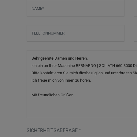
Screenreader label
Name
*
E
Telefonnummer
B
Nachricht
SICHERHEITSABFRAGE
*