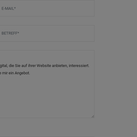
-Mail
*
etreff
*