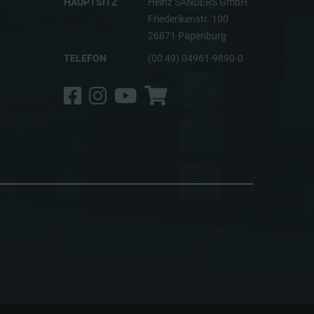
HAUPTSITZ
Heinz SANDERS GmbH
Friederikenstr. 100
26871 Papenburg
TELEFON
(00 49) 04961-9890-0
Facebook
Instagram
YouTube
Shop