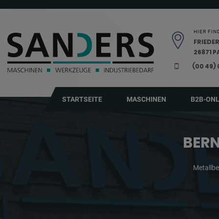
Navigation überspringen
HIER FIN
FRIEDER
26871 
(00 49)
STARTSEITE
MASCHINEN
B2B-ON
BERN
Metallb