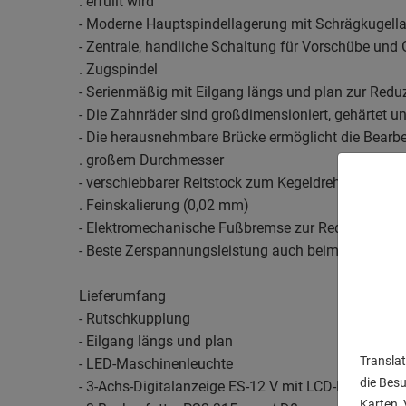
. erfüllt wird
- Moderne Hauptspindellagerung mit Schrägkugella
- Zentrale, handliche Schaltung für Vorschübe und 
. Zugspindel
- Serienmäßig mit Eilgang längs und plan zur Redu
- Die Zahnräder sind großdimensioniert, gehärtet u
- Die herausnehmbare Brücke ermöglicht die Bearb
. großem Durchmesser
- verschiebbarer Reitstock zum Kegeldrehen, Handra
. Feinskalierung (0,02 mm)
- Elektromechanische Fußbremse zur Reduzierung 
- Beste Zerspannungsleistung auch beim Plandreh
Lieferumfang
- Rutschkupplung
- Eilgang längs und plan
Translat
- LED-Maschinenleuchte
die Bes
- 3-Achs-Digitalanzeige ES-12 V mit LCD-Display
Karten, 