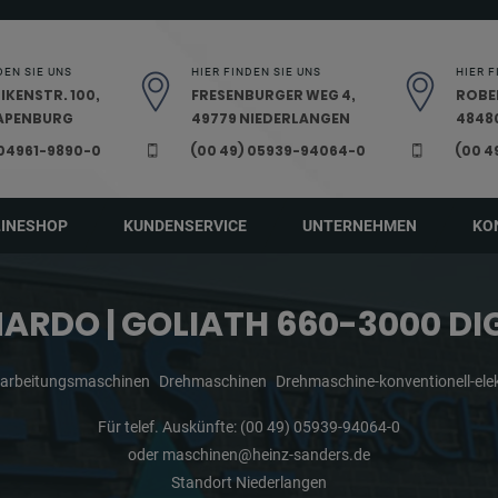
DEN SIE UNS
HIER FINDEN SIE UNS
HIER F
IKENSTR. 100,
FRESENBURGER WEG 4,
ROBE
PAPENBURG
49779 NIEDERLANGEN
48480
 04961-9890-0
(00 49) 05939-94064-0
(00 4
LINESHOP
KUNDENSERVICE
UNTERNEHMEN
KO
ARDO | GOLIATH 660-3000 DI
earbeitungsmaschinen
Drehmaschinen
Drehmaschine-konventionell-ele
Für telef. Auskünfte:
(00 49) 05939-94064-0
oder
maschinen@heinz-sanders.de
Standort Niederlangen