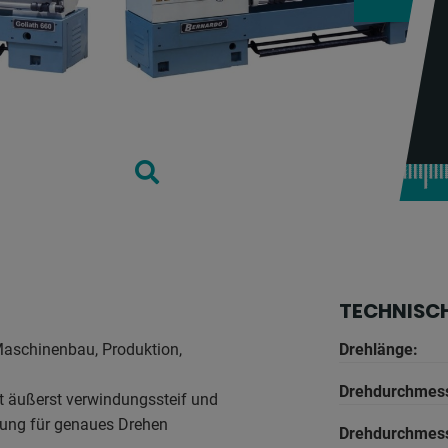
TECHNISC
 Maschinenbau, Produktion,
Drehlänge:
Drehdurchmess
t äußerst verwindungssteif und
zung für genaues Drehen
Drehdurchmess