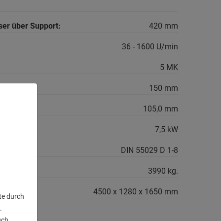
er über Support:
420 mm
36 - 1600 U/min
5 MK
150 mm
g:
105,0 mm
7,5 kW
me:
DIN 55029 D 1-8
cht ca.:
3990 kg.
4500 x 1280 x 1650 mm
te durch
.
uch