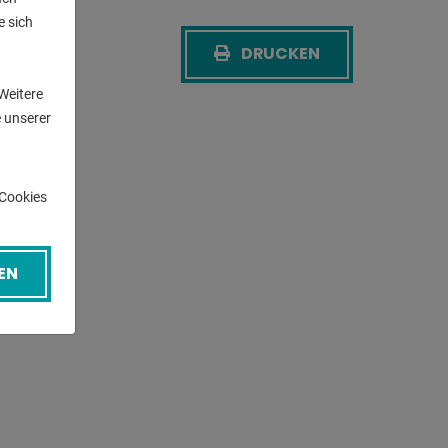
e sich
n
DRUCKEN
CK
Weitere
 unserer
-Cookies
EN