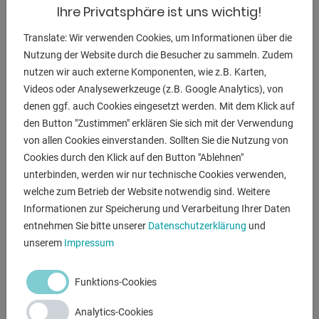
Ihre Privatsphäre ist uns wichtig!
- Gleichbleibende Bandspannung durch federbelastete
Spanneinrichtung
Translate: Wir verwenden Cookies, um Informationen über die
- Serienmäßig mit Rundschleifeinrichtung
Nutzung der Website durch die Besucher zu sammeln. Zudem
- für Schleifdurchmesser von diam. 20 -76 mm
nutzen wir auch externe Komponenten, wie z.B. Karten,
- Schnelle und einfache Einstellung des gewünschten
Videos oder Analysewerkzeuge (z.B. Google Analytics), von
Schleifwinkels
denen ggf. auch Cookies eingesetzt werden. Mit dem Klick auf
- Graphitbelag auf der Planschleiffläche erhöht die
den Button "Zustimmen" erklären Sie sich mit der Verwendung
Gleiteigenschaften
von allen Cookies einverstanden. Sollten Sie die Nutzung von
des Schleifbandes
Cookies durch den Klick auf den Button "Ablehnen"
unterbinden, werden wir nur technische Cookies verwenden,
- Großdimensionierte Planschleiffläche mit
welche zum Betrieb der Website notwendig sind. Weitere
Schutzabdeckung
Informationen zur Speicherung und Verarbeitung Ihrer Daten
- Langsame Bandgeschwindigkeit (15 m/sek.)
entnehmen Sie bitte unserer
Datenschutzerklärung
und
- optimal zum Schleifen von Edelstahl und Aluminium
unserem
Impressum
- Bedienerfreundlicher Bandwechsel, schnell und
unkompliziert
- Schnelles und einfaches Wechseln der Schleifrollen ohne
Funktions-Cookies
Werkzeug
Analytics-Cookies
- Verschiedenste Schleifwinkel von 30° bis 90° problemlos