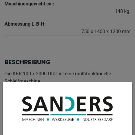
Maschinengewicht ca.:
148 kg.
Abmessung L-B-H:
750 x 1400 x 1200 mm
BESCHREIBUNG
Die KBR 100 x 2000 DUO ist eine multifunktionelle
Schleifmaschine
zum Rohr- und Profilendenschleifen an der Vorderseite,
zum Schleifen
von Kanten, Flächen und zum Rundschleifen an der
Rückseite sowie zum
Planschleifen auf der Maschinenoberseite.
Ausstattung :