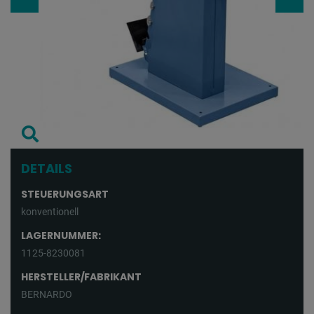
DETAILS
STEUERUNGSART
konventionell
LAGERNUMMER:
1125-8230081
HERSTELLER/FABRIKANT
BERNARDO