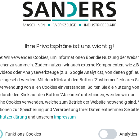
y-Weg:
ren, Fräsen von Fasen usw.
ung mittels Handrad
Drehzahl:
Nuten
Ausladung:
ufruhe
as Werkstück
Spindelaufna
Ihre Privatsphäre ist uns wichtig!
in sauberes Fräsbild
Tischgröße:
e: Wir verwenden Cookies, um Informationen über die Nutzung der Websi
ucher zu sammeln. Zudem nutzen wir auch externe Komponenten, wie z.B
Fräserdurchme
Videos oder Analysewerkzeuge (z.B. Google Analytics), von denen ggf. a
eingesetzt werden. Mit dem Klick auf den Button "Zustimmen" erklären Si
Motor:
Verwendung von allen Cookies einverstanden. Sollten Sie die Nutzung vo
Gesamtleistun
durch den Klick auf den Button "Ablehnen" unterbinden, werden wir nur
che Cookies verwenden, welche zum Betrieb der Website notwendig sind. 
Maschinengewi
tionen zur Speicherung und Verarbeitung Ihrer Daten entnehmen Sie bitte
hutzerklärung
und unserem
Impressum
Raumbedarf ca
Funktions-Cookies
Analytics