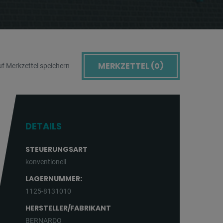
MERKZETTEL (
0
)
f Merkzettel speichern
DETAILS
STEUERUNGSART
konventionell
LAGERNUMMER:
1125-8131010
HERSTELLER/FABRIKANT
BERNARDO