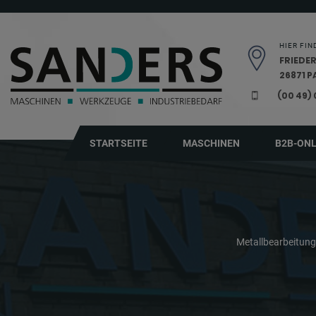
Navigation überspringen
HIER FIN
FRIEDER
26871 
(00 49)
STARTSEITE
MASCHINEN
B2B-ON
Metallbearbeitun