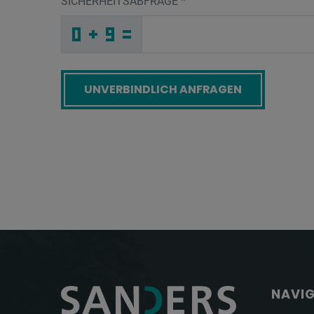
SICHERHEITSABFRAGE
*
O
5
E
_
_
_
_
_
_
_
_
_
5
O
A
_
_
_
_
_
_
F
_
P
_
_
_
_
1
_
_
_
_
S
_
Q
_
_
_
N
W
Z
O
_
2
_
_
_
C
Z
N
_
_
_
O
I
S
_
_
_
_
_
_
R
_
3
_
_
_
_
Q
_
_
_
_
_
_
K
_
_
_
K
G
P
I
B
B
_
_
_
_
_
_
_
_
_
N
U
P
_
_
_
_
_
_
Screenreader label
NAVI