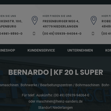
DEN SIE UNS
HIER FINDEN SIE UNS
HIER F
IKENSTR. 100,
FRESENBURGER WEG 4,
ROBE
PAPENBURG
49779 NIEDERLANGEN
48480
 04961-9890-0
(00 49) 05939-94064-0
(00 4
LINESHOP
KUNDENSERVICE
UNTERNEHMEN
KO
BERNARDO | KF 20 L SUPER
gsmaschinen
Bohrwerke / Bearbeitungszentren / Bohrmaschinen
Bohr-
Für telef. Auskünfte:
(00 49) 05939-94064-0
oder
maschinen@heinz-sanders.de
Standort Niederlangen