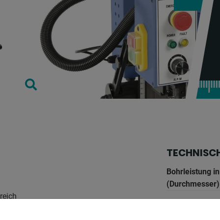
TECHNISC
Bohrleistung in
(Durchmesser)
reich
x-Weg: