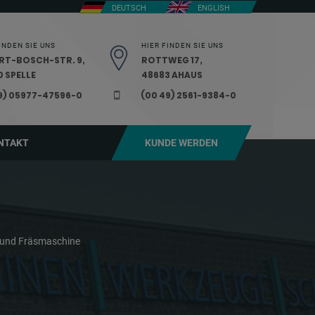
DEUTSCH
ENGLISH
INDEN SIE UNS
HIER FINDEN SIE UNS
RT-BOSCH-STR. 9,
ROTTWEG 17,
 SPELLE
48683 AHAUS
9) 05977-47596-0
(00 49) 2561-9384-0
NTAKT
KUNDE WERDEN
 und Fräsmaschine