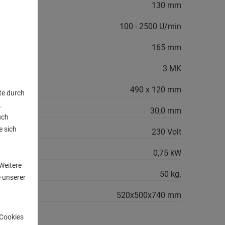
130 mm
100 - 2500 U/min
165 mm
hme MK:
3 MK
490 x 120 mm
te durch
.
sser:
30,0 mm
uch
e sich
230 Volt
n
gsbedarf:
0,75 kW
Weitere
cht ca.:
50 kg.
 unserer
.:
520x500x740 mm
-Cookies