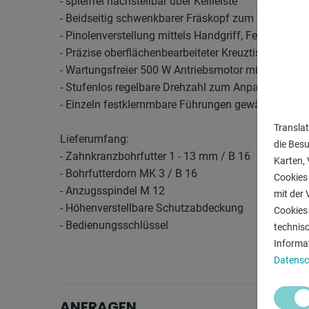
- spielfrei nachstellbar über Keilleiste
- Beidseitig schwenkbarer Fräskopf zum Winkelboh
- Pinolenverstellung mittels Handgriff, Feinzustell
- Präzise oberflächenbearbeiteter Kreuztisch mit T-
- Wartungsfreier 500 W Antriebsmotor mit hoher La
- Stufenlos regelbare Drehzahl zum Anpassen an d
- Einzeln festklemmbare Führungen gewährleisten e
Translat
Lieferumfang:
die Bes
- Zahnkranzbohrfutter 1 - 13 mm / B 16
Karten, 
- Bohrfutterdorn MK 3 / B 16
Cookies 
- Anzugsspindel M 12
mit der 
- Höhenverstellbare Schutzabdeckung
Cookies 
- Bedienungsschlüssel
technis
Informa
Datensc
ANFRAGEN