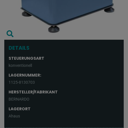
DETAILS
STEUERUNGSART
konventionell
LAGERNUMMER:
1125-8130703
HERSTELLER/FABRIKANT
BERNARDO
LAGERORT
Ahaus