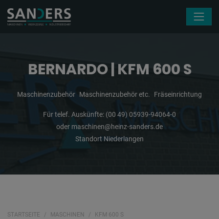
Navigation überspringen
BERNARDO | KFM 600 S
Maschinenzubehör
Maschinenzubehör etc.
Fräseinrichtung
Für telef. Auskünfte:
(00 49) 05939-94064-0
oder
maschinen@heinz-sanders.de
Standort Niederlangen
STARTSEITE
MASCHINEN
KFM 600 S