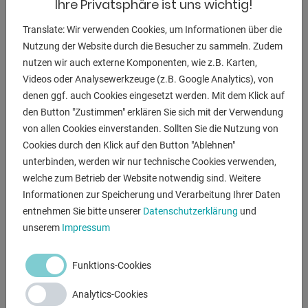
Ihre Privatsphäre ist uns wichtig!
- Bestens geeignet zum Entgraten und Anfasen
(Sichtkanten) von verschiedenen
Translate: Wir verwenden Cookies, um Informationen über die
- Materialien z.B.: Stahl, Aluminium, NE-Materialien,
Nutzung der Website durch die Besucher zu sammeln. Zudem
Kunststoffe, usw.
nutzen wir auch externe Komponenten, wie z.B. Karten,
- Optimal zum Herstellen von Sichtkanten mit
Videos oder Analysewerkzeuge (z.B. Google Analytics), von
hervorragender Oberflächengüte
denen ggf. auch Cookies eingesetzt werden. Mit dem Klick auf
- Hohes Eigengewicht für vibrationsfreies Arbeiten
den Button "Zustimmen" erklären Sie sich mit der Verwendung
von allen Cookies einverstanden. Sollten Sie die Nutzung von
Lieferumfang
Cookies durch den Klick auf den Button "Ablehnen"
- Verschiebbare Führungsleiste 500 mm
unterbinden, werden wir nur technische Cookies verwenden,
- Fräskopf
welche zum Betrieb der Website notwendig sind. Weitere
- HM-Wendeschneidplatten
Informationen zur Speicherung und Verarbeitung Ihrer Daten
- Bedienungswerkzeug
entnehmen Sie bitte unserer
Datenschutzerklärung
und
unserem
Impressum
ANFRAGEN
Funktions-Cookies
Screenreader label
Name
*
Analytics-Cookies