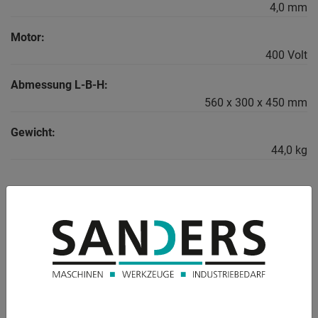
4,0 mm
Motor:
400 Volt
Abmessung L-B-H:
560 x 300 x 450 mm
Gewicht:
44,0 kg
BESCHREIBUNG
Beschreibung :
- Vorteil der verschiebbaren Führungsschiene:
das Werkstück wird nicht bewegt und kann daher nicht
zerkratzen