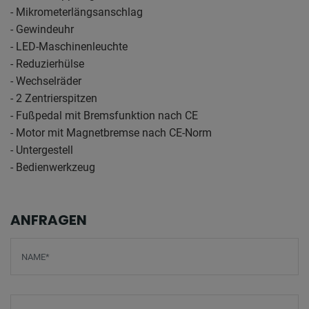
- Mikrometerlängsanschlag
- Gewindeuhr
- LED-Maschinenleuchte
- Reduzierhülse
- Wechselräder
- 2 Zentrierspitzen
- Fußpedal mit Bremsfunktion nach CE
- Motor mit Magnetbremse nach CE-Norm
- Untergestell
- Bedienwerkzeug
ANFRAGEN
Screenreader label
Name
*
E-Mail
*