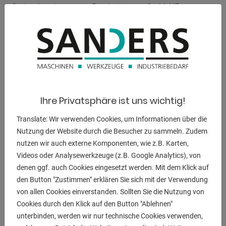
- Optimal geeignet zum Bearbeiten von Stahl, NE-
Materialien und Kunststoffen
- Herausnehmbare Brücke für die Bearbeitung von
Werkstücken mit großem
. Durchmesser
- Platzsparende Aufstellmöglichkeit durch nach vorne
ausziehbare Spänewanne
- Die Drehzahl- und Vorschubeinstellung ist einfach
Ihre Privatsphäre ist uns wichtig!
aufgebaut, leichtgängg und
Translate: Wir verwenden Cookies, um Informationen über die
. präzise schaltbar
Nutzung der Website durch die Besucher zu sammeln. Zudem
- Elektromechanische Fußbremse zur Reduzierung der
nutzen wir auch externe Komponenten, wie z.B. Karten,
Nebenzeiten
Videos oder Analysewerkzeuge (z.B. Google Analytics), von
- Moderne Hauptspindellagerung mit Schrägkugellager in
denen ggf. auch Cookies eingesetzt werden. Mit dem Klick auf
Präzisionsausführung
den Button "Zustimmen" erklären Sie sich mit der Verwendung
- Prismenbett aus Grauguss, induktiv gehärtet und
von allen Cookies einverstanden. Sollten Sie die Nutzung von
präzisionsgeschliffen
Cookies durch den Klick auf den Button "Ablehnen"
- Einhebelklemmung für Reitstock, verschiebbar zum
unterbinden, werden wir nur technische Cookies verwenden,
Kegeldrehen