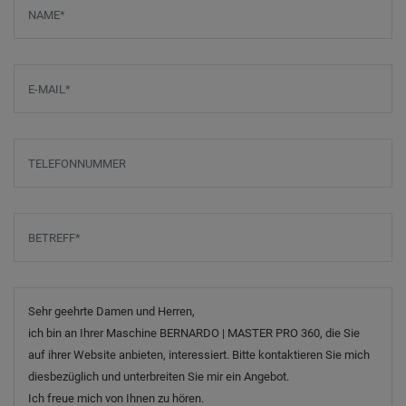
Screenreader label
Name
*
E-Mail
*
Telefonnummer
Betreff
*
Nachricht