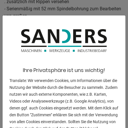
. zusätzlich mit Rippen versehen
- Serienmäßig mit 52 mm Spindelbohrung zum Bearbeiten
von großen
. Wellendurchmesser
- Optimal geeignet zum Bearbeiten von Stahl, NE-
Materialien und Kunststoffen
- Herausnehmbare Brücke für die Bearbeitung von
Werkstücken mit großem
. Durchmesser
- Platzsparende Aufstellmöglichkeit durch nach vorne
Ihre Privatsphäre ist uns wichtig!
ausziehbare Spänewanne
- Die Drehzahl- und Vorschubeinstellung ist einfach
Translate: Wir verwenden Cookies, um Informationen über die
aufgebaut, leichtgängg und
Nutzung der Website durch die Besucher zu sammeln. Zudem
. präzise schaltbar
nutzen wir auch externe Komponenten, wie z.B. Karten,
- Elektromechanische Fußbremse zur Reduzierung der
Videos oder Analysewerkzeuge (z.B. Google Analytics), von
denen ggf. auch Cookies eingesetzt werden. Mit dem Klick auf
Nebenzeiten
den Button "Zustimmen" erklären Sie sich mit der Verwendung
- Moderne Hauptspindellagerung mit Schrägkugellager in
von allen Cookies einverstanden. Sollten Sie die Nutzung von
Präzisionsausführung