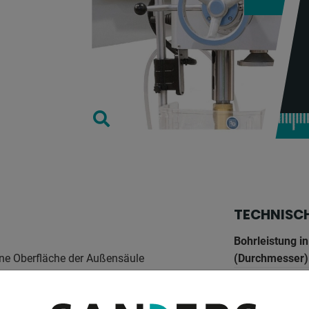
TECHNISC
Bohrleistung in
fene Oberfläche der Außensäule
(Durchmesser)
es Auslegers
Ausladung: