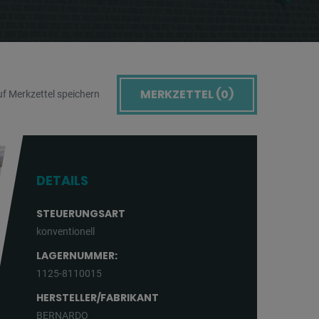
MERKZETTEL (
0
)
f Merkzettel speichern
DETAILS
STEUERUNGSART
konventionell
LAGERNUMMER:
1125-8110015
HERSTELLER/FABRIKANT
BERNARDO