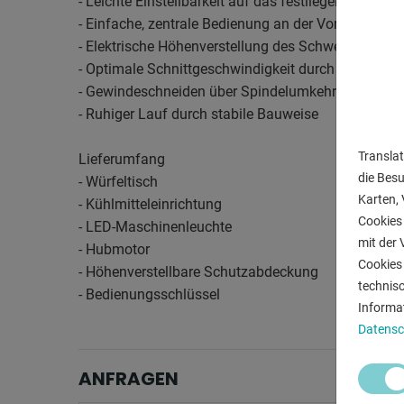
- Leichte Einstellbarkeit auf das festliegende Werks
- Einfache, zentrale Bedienung an der Vorderseite 
- Elektrische Höhenverstellung des Schwenkarmes
- Optimale Schnittgeschwindigkeit durch großen Dr
- Gewindeschneiden über Spindelumkehr
- Ruhiger Lauf durch stabile Bauweise
Translat
Lieferumfang
die Bes
- Würfeltisch
Karten, 
- Kühlmitteleinrichtung
Cookies 
- LED-Maschinenleuchte
mit der 
- Hubmotor
Cookies 
- Höhenverstellbare Schutzabdeckung
technis
- Bedienungsschlüssel
Informa
Datensc
ANFRAGEN