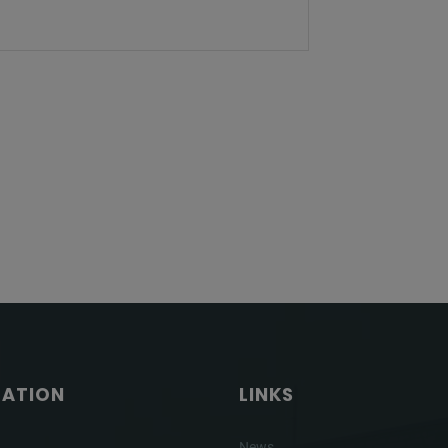
GATION
LINKS
News