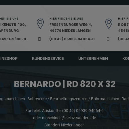
DEN SIE UNS
HIER FINDEN SIE UNS
HIER F
IKENSTR. 100,
FRESENBURGER WEG 4,
ROBE
PAPENBURG
49779 NIEDERLANGEN
48480
 04961-9890-0
(00 49) 05939-94064-0
(00 4
LINESHOP
KUNDENSERVICE
UNTERNEHMEN
KO
BERNARDO | RD 820 X 32
ungsmaschinen
Bohrwerke / Bearbeitungszentren / Bohrmaschinen
Rad
Für telef. Auskünfte:
(00 49) 05939-94064-0
oder
maschinen@heinz-sanders.de
Standort Niederlangen