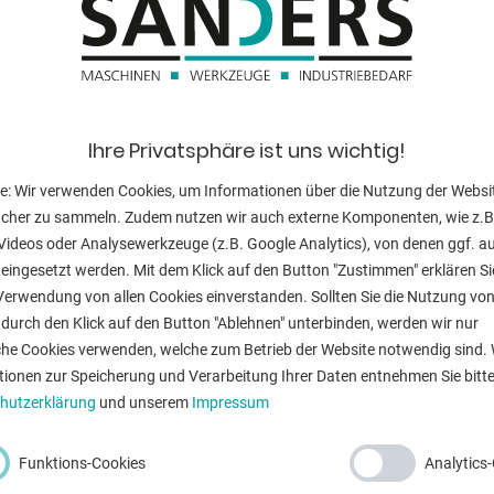
tück
Werkstückhöhe
der Maschine
Drehzahl:
ehzahlbereich
Spindelaufna
Ihre Privatsphäre ist uns wichtig!
Grundplatte:
e: Wir verwenden Cookies, um Informationen über die Nutzung der Websi
Gewindeschnei
ucher zu sammeln. Zudem nutzen wir auch externe Komponenten, wie z.B
Pinolenhub:
Videos oder Analysewerkzeuge (z.B. Google Analytics), von denen ggf. a
eingesetzt werden. Mit dem Klick auf den Button "Zustimmen" erklären Si
Pinolenvorsch
Verwendung von allen Cookies einverstanden. Sollten Sie die Nutzung vo
durch den Klick auf den Button "Ablehnen" unterbinden, werden wir nur
Verfahrweg x /
che Cookies verwenden, welche zum Betrieb der Website notwendig sind. 
tionen zur Speicherung und Verarbeitung Ihrer Daten entnehmen Sie bitte
Gesamtleistun
hutzerklärung
und unserem
Impressum
Maschinengewi
Funktions-Cookies
Analytics
Abmessung L-