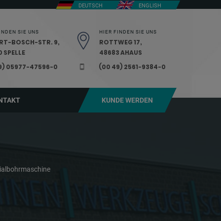
DEUTSCH
ENGLISH
INDEN SIE UNS
HIER FINDEN SIE UNS
RT-BOSCH-STR. 9,
ROTTWEG 17,
 SPELLE
48683 AHAUS
9) 05977-47596-0
(00 49) 2561-9384-0
NTAKT
KUNDE WERDEN
ialbohrmaschine