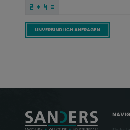
3
F
X
_
_
_
_
_
_
_
_
_
9
_
_
_
_
_
_
_
_
_
_
P
_
_
_
_
X
_
_
_
_
5
_
Y
_
_
_
6
A
7
S
T
9
_
_
_
8
Z
4
_
_
_
K
U
Y
_
_
_
_
_
_
M
_
_
_
_
_
_
H
_
_
_
_
_
_
3
_
_
_
M
6
S
9
C
T
_
_
_
_
_
_
_
_
_
_
_
A
_
_
_
_
_
_
Screenreader label
NAVI
Startseite