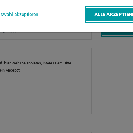
-Mail
*
ALLE AKZEPTIER
swahl akzeptieren
etreff
*
ZURÜ