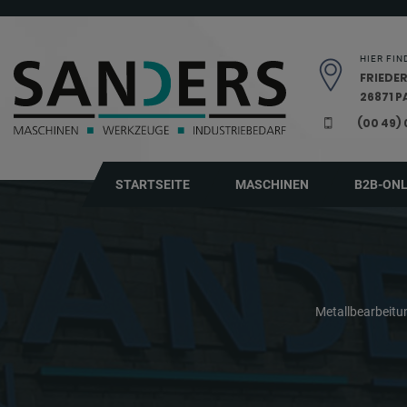
Navigation überspringen
HIER FIN
FRIEDER
26871 
(00 49)
STARTSEITE
MASCHINEN
B2B-ON
Metallbearbeit