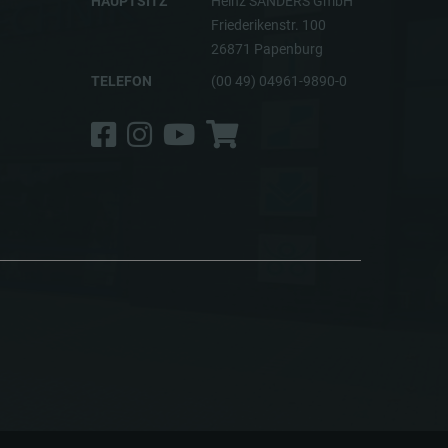
HAUPTSITZ
Heinz SANDERS GmbH
Friederikenstr. 100
26871 Papenburg
TELEFON
(00 49) 04961-9890-0
Facebook
Instagram
YouTube
Shop