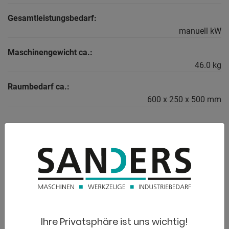
Gesamtleistungsbedarf:
manuell kW
Maschinengewicht ca.:
46.0 kg
Raumbedarf ca.:
600 x 250 x 500 mm
BESCHREIBUNG
Beschreibung :
- 4x Paar Sicken- und Bördelwalzen im Lieferumfang
enthalten
- zum wirtschaftlichen Herstellen verschiedenster
Ihre Privatsphäre ist uns wichtig!
Sickenarten