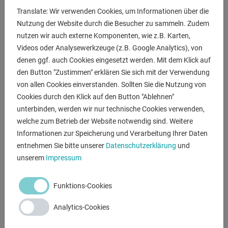
- Hohe Genauigkeit durch präzisionsgelagerte Wellen
Translate: Wir verwenden Cookies, um Informationen über die
- Untere Welle mit verstellbarem Anschlag
Nutzung der Website durch die Besucher zu sammeln. Zudem
- Stabile Gusskonstruktion in moderner Ausführung
nutzen wir auch externe Komponenten, wie z.B. Karten,
- Erweiterter Einsatzbereich durch 8 verschiedene,optional
Videos oder Analysewerkzeuge (z.B. Google Analytics), von
. erhältliche Walzenpaare
denen ggf. auch Cookies eingesetzt werden. Mit dem Klick auf
- Obere Welle verstellbar
den Button "Zustimmen" erklären Sie sich mit der Verwendung
von allen Cookies einverstanden. Sollten Sie die Nutzung von
Lieferumfang
Cookies durch den Klick auf den Button "Ablehnen"
- 4x Paar Sicken- und Bördelwalzen
unterbinden, werden wir nur technische Cookies verwenden,
- Werkstückanschlag
welche zum Betrieb der Website notwendig sind. Weitere
- Walzenschlüssel
Informationen zur Speicherung und Verarbeitung Ihrer Daten
entnehmen Sie bitte unserer
Datenschutzerklärung
und
unserem
Impressum
ANFRAGEN
Funktions-Cookies
Screenreader label
Name
*
Analytics-Cookies