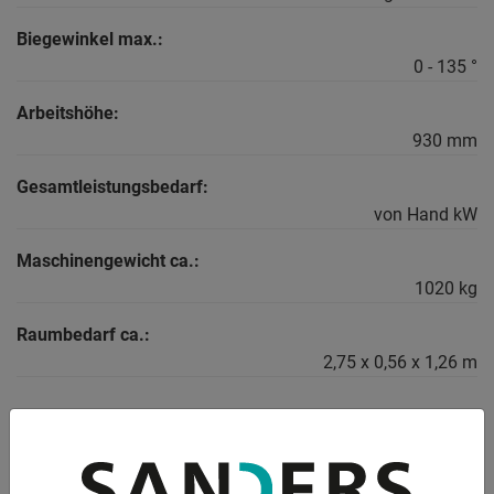
Biegewinkel max.:
0 - 135 °
Arbeitshöhe:
930 mm
Gesamtleistungsbedarf:
von Hand kW
Maschinengewicht ca.:
1020 kg
Raumbedarf ca.:
2,75 x 0,56 x 1,26 m
BESCHREIBUNG