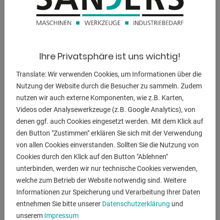
Eigenschaften
- Segmentierte Oberwange für eine große Anzahl von
Biegemöglichkeiten
- Universell einsetzbare Biegemaschine für Spenglereien
Ihre Privatsphäre ist uns wichtig!
und Reparaturbetriebe
- Hohe Oberwange zum Herstellen von hoch aufgekanteten
Translate: Wir verwenden Cookies, um Informationen über die
Profilen
Nutzung der Website durch die Besucher zu sammeln. Zudem
- Schneller und einfacher Biegevorgang mittels Bügelgriff
nutzen wir auch externe Komponenten, wie z.B. Karten,
- Leichte Verstellung der Oberwange für rationelles Arbeiten
Videos oder Analysewerkzeuge (z.B. Google Analytics), von
- Einstellung des Biegewinkels erfolgt mittels Skala
denen ggf. auch Cookies eingesetzt werden. Mit dem Klick auf
- Einzeln herausnehmbareSegmente zum Biegen von
den Button "Zustimmen" erklären Sie sich mit der Verwendung
Schachteln
von allen Cookies einverstanden. Sollten Sie die Nutzung von
- Große Öffnungsweite zum Bearbeiten von großen
Cookies durch den Klick auf den Button "Ablehnen"
unterbinden, werden wir nur technische Cookies verwenden,
Werkstücken
welche zum Betrieb der Website notwendig sind. Weitere
- Robuste Bauweise im modernen Design
Informationen zur Speicherung und Verarbeitung Ihrer Daten
entnehmen Sie bitte unserer
Datenschutzerklärung
und
Lieferumfang
unserem
Impressum
- Segmentierte Oberwange