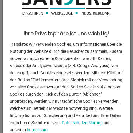
- Prismenbett aus Grauguss, induktiv gehärtet und
präzisionsgeschliffen
- Moderne Hauptspindellagerung mit Schrägrollenlager in
Präzisionsausführung
Ihre Privatsphäre ist uns wichtig!
- Gehärtete und geschliffene Zahnräder und Wellen, auch
im Vorschubgetriebe
Translate: Wir verwenden Cookies, um Informationen über die
- Serienmäßig mit Eilgang längs und plan zur Reduzierung
Nutzung der Website durch die Besucher zu sammeln. Zudem
der Nebenzeiten
nutzen wir auch externe Komponenten, wie z.B. Karten,
- Große Spindelbohrung (105 mm) für Werkstücke mit
Videos oder Analysewerkzeuge (z.B. Google Analytics), von
großem Durchmesser
denen ggf. auch Cookies eingesetzt werden. Mit dem Klick auf
- Sanftanlauf durch die mechanische Lamellenkupplung
den Button "Zustimmen" erklären Sie sich mit der Verwendung
- Elektromechanische Fußbremse zur Reduzierung der
von allen Cookies einverstanden. Sollten Sie die Nutzung von
Nebenzeiten
Cookies durch den Klick auf den Button "Ablehnen"
- Beste Zerspannungsleistung auch beim Plandrehen
unterbinden, werden wir nur technische Cookies verwenden,
- Zur Versteifung der Bettführung und zur Minimierung
welche zum Betrieb der Website notwendig sind. Weitere
. von Schwingungseinflüssenwurde das Bett mit kräftigen
Informationen zur Speicherung und Verarbeitung Ihrer Daten
Rippen versehen
entnehmen Sie bitte unserer
Datenschutzerklärung
und
unserem
Impressum