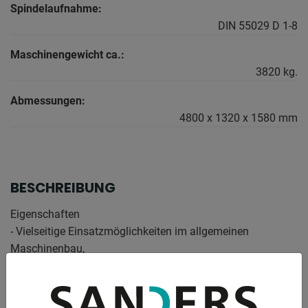
Spindelaufnahme:
DIN 55029 D 1-8
Maschinengewicht ca.:
3820 kg.
Abmessungen:
4800 x 1320 x 1580 mm
BESCHREIBUNG
Eigenschaften
- Vielseitige Einsatzmöglichkeiten im allgemeinen
Maschinenbau,
. Produktion,Einzelteilanfertigung, ...
- Zentrale, handliche Schaltung für Vorschübe und Gewinde
. mit Leit- und Zugspindel