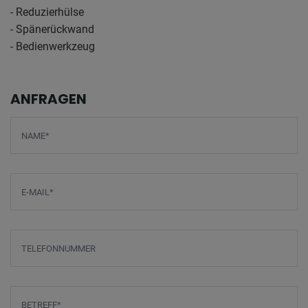
- Reduzierhülse
- Spänerückwand
- Bedienwerkzeug
ANFRAGEN
Screenreader label
Name
*
E-Mail
*
Telefonnummer
Betreff
*