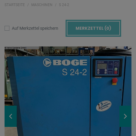
STARTSEITE
MASCHINEN
S 24-2
MERKZETTEL (
0
)
Auf Merkzettel speichern