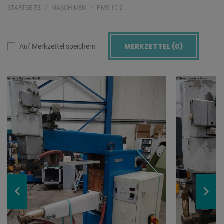
STARTSEITE
MASCHINEN
PMS 10-2
MERKZETTEL (
0
)
Auf Merkzettel speichern