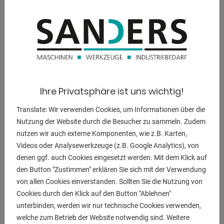
Armabstand min. / max. : 60 / 230 mm
Elektrodenarm-Ø : 45 mm
Elektrodenhalter-Ø : 25 mm
Ausladung : 610 mm
Maschinengewicht : ca. 285 kg
Raumbedarf : 1200 x 700 x 1450 mm
Ihre Privatsphäre ist uns wichtig!
inkl. Fußschalter
Translate: Wir verwenden Cookies, um Informationen über die
Nutzung der Website durch die Besucher zu sammeln. Zudem
nutzen wir auch externe Komponenten, wie z.B. Karten,
ANFRAGEN
Videos oder Analysewerkzeuge (z.B. Google Analytics), von
denen ggf. auch Cookies eingesetzt werden. Mit dem Klick auf
Screenreader label
Name
*
den Button "Zustimmen" erklären Sie sich mit der Verwendung
von allen Cookies einverstanden. Sollten Sie die Nutzung von
Cookies durch den Klick auf den Button "Ablehnen"
E-Mail
*
unterbinden, werden wir nur technische Cookies verwenden,
welche zum Betrieb der Website notwendig sind. Weitere