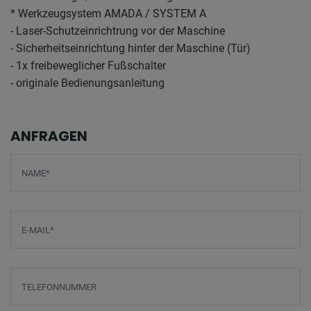
* Werkzeugsystem AMADA / SYSTEM A
- Laser-Schutzeinrichtrung vor der Maschine
- Sicherheitseinrichtung hinter der Maschine (Tür)
- 1x freibeweglicher Fußschalter
- originale Bedienungsanleitung
ANFRAGEN
Screenreader label
Name
*
E-Mail
*
Telefonnummer