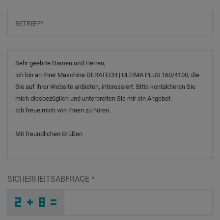
Betreff
*
Nachricht
SICHERHEITSABFRAGE
*
4
9
H
_
_
_
_
_
_
_
_
_
6
E
8
_
_
_
_
_
_
_
_
8
_
_
_
_
Y
_
_
_
_
1
_
L
_
_
_
Q
3
Y
X
Z
S
_
_
_
B
8
1
_
_
_
C
J
N
_
_
_
_
_
_
C
_
_
_
_
_
_
2
_
_
_
_
M
_
D
_
_
_
M
A
C
C
W
8
_
_
_
_
_
_
_
_
_
W
1
M
_
_
_
_
_
_