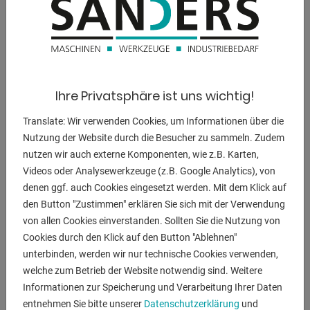
13440 kg
Abmessung L-B-H:
5150 x 2050 x 3150 mm
Ihre Privatsphäre ist uns wichtig!
BESCHREIBUNG
Translate: Wir verwenden Cookies, um Informationen über die
Nutzung der Website durch die Besucher zu sammeln. Zudem
** aktueller Neupreis ca. 90.000 Euro
nutzen wir auch externe Komponenten, wie z.B. Karten,
** Sonderpreis auf Anfrage
Videos oder Analysewerkzeuge (z.B. Google Analytics), von
denen ggf. auch Cookies eingesetzt werden. Mit dem Klick auf
------------------------------------------------------
den Button "Zustimmen" erklären Sie sich mit der Verwendung
ULTIMA PLUS elektro-hydraulische Abkantpresse mit :
von allen Cookies einverstanden. Sollten Sie die Nutzung von
* vergrößerter Einbauhöhe .. ca. 660 mm
Cookies durch den Klick auf den Button "Ablehnen"
* vergrößertem Zylinderhub .. ca. 350 mm
unterbinden, werden wir nur technische Cookies verwenden,
------------------------------------------------------
welche zum Betrieb der Website notwendig sind. Weitere
Informationen zur Speicherung und Verarbeitung Ihrer Daten
entnehmen Sie bitte unserer
Datenschutzerklärung
und
- im überprüften Zustand - Maschinenvideo -