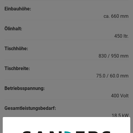
Einbauhöhe:
ca. 660 mm
Ölinhalt:
450 ltr.
Tischhöhe:
830 / 950 mm
Tischbreite:
75.0 / 60.0 mm
Betriebsspannung:
400 Volt
Gesamtleistungsbedarf:
18.5 kW
Gewicht: