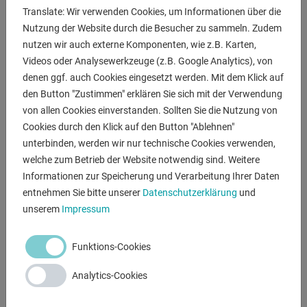
Translate: Wir verwenden Cookies, um Informationen über die
Nutzung der Website durch die Besucher zu sammeln. Zudem
Ausstattung:
nutzen wir auch externe Komponenten, wie z.B. Karten,
- robuste CNC Schwenkbiegemaschine
Videos oder Analysewerkzeuge (z.B. Google Analytics), von
- CNC Steuerungsinheit - CYBELEC "DNC 80 PP"
denen ggf. auch Cookies eingesetzt werden. Mit dem Klick auf
* schwenkbares Bedienpult, vorne rechts
den Button "Zustimmen" erklären Sie sich mit der Verwendung
* 2D Grafikdisplay zur Anzeige und Mehrfachsimulation
von allen Cookies einverstanden. Sollten Sie die Nutzung von
* grafische 2D-Programmierung
Cookies durch den Klick auf den Button "Ablehnen"
* einfaches Handling
unterbinden, werden wir nur technische Cookies verwenden,
- CNC elektro-motorischer Hinteranschlag
welche zum Betrieb der Website notwendig sind. Weitere
* Verfahrweg 10.0 - 1.600 mm
Informationen zur Speicherung und Verarbeitung Ihrer Daten
* pneumatische / absenkbare Anschlagfinger
entnehmen Sie bitte unserer
Datenschutzerklärung
und
* Verstellgeschwindigkeit max. 250 mm/sek.
unserem
Impressum
* hintere Blechauflagetisch mit Bürsten
- elektro-motorische Unterwangenverstellung (S Achse)
Funktions-Cookies
- elektro-hydraulische Schwenkbewegung der Unterwange
- pneumatische Oberwerkzeugklemmung
Analytics-Cookies
- pneumatische Unterwerkzeugklemmung