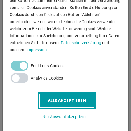
den Button "Zustimmen" erklären Sie sich mit der Verwendung
von allen Cookies einverstanden. Sollten Sie die Nutzung von
Cookies durch den Klick auf den Button "Ablehnen"
ANFRAGEN
unterbinden, werden wir nur technische Cookies verwenden,
Screenreader label
Name
*
welche zum Betrieb der Website notwendig sind. Weitere
Informationen zur Speicherung und Verarbeitung Ihrer Daten
entnehmen Sie bitte unserer
Datenschutzerklärung
und
unserem
Impressum
E-Mail
*
Funktions-Cookies
Telefonnummer
Analytics-Cookies
Betreff
*
ALLE AKZEPTIEREN
Nur Auswahl akzeptieren
Nachricht