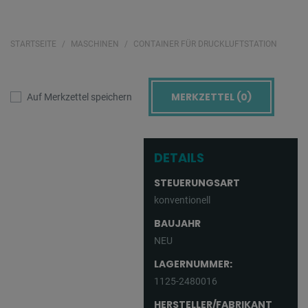
STARTSEITE
MASCHINEN
CONTAINER FÜR DRUCKLUFTSTATION
MERKZETTEL (
0
)
Auf Merkzettel speichern
DETAILS
STEUERUNGSART
konventionell
BAUJAHR
NEU
LAGERNUMMER:
1125-2480016
HERSTELLER/FABRIKANT