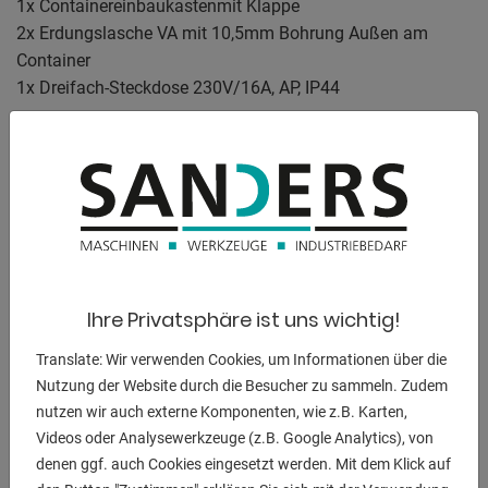
1x Containereinbaukastenmit Klappe
2x Erdungslasche VA mit 10,5mm Bohrung Außen am
Container
1x Dreifach-Steckdose 230V/16A, AP, IP44
Durchbruch ca. 800x800mm im isolierten Stahlcontainer
mit Profilrohrrahmen
60x60x3 S235
mit eingeschraubten Blech t=3mm
Isolierung Glattblech
Innenseitige Isolierung der Wände, Decke und
Ihre Privatsphäre ist uns wichtig!
Containerflügeltüren
mit 60 mm Mineralwolle, verkleidet mit 1,5mm Glattblech
Translate: Wir verwenden Cookies, um Informationen über die
(verzinkt),
Nutzung der Website durch die Besucher zu sammeln. Zudem
nutzen wir auch externe Komponenten, wie z.B. Karten,
überlappend vernietet auf eingeschweißter
Videos oder Analysewerkzeuge (z.B. Google Analytics), von
Unterkonstruktion
denen ggf. auch Cookies eingesetzt werden. Mit dem Klick auf
aus 2mm Abkantprofil