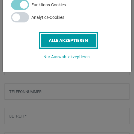
** BIEGESEGMENT GEGEN AUFPREIS ERHÄLTLICH **
Funktions-Cookies
Analytics-Cookies
ANFRAGEN
Screenreader label
Name
*
ALLE AKZEPTIEREN
Nur Auswahl akzeptieren
E-Mail
*
Telefonnummer
Betreff
*