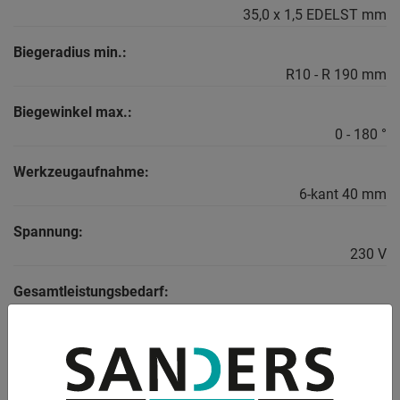
35,0 x 1,5 EDELST mm
Biegeradius min.:
R10 - R 190 mm
Biegewinkel max.:
0 - 180 °
Werkzeugaufnahme:
6-kant 40 mm
Spannung:
230 V
Gesamtleistungsbedarf:
0,9 kW
Maschinengewicht ca.:
23,0 kg