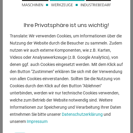
BESCHREIBUNG
Ihre Privatsphäre ist uns wichtig!
Beschreibung :
Translate: Wir verwenden Cookies, um Informationen über die
- MediBender "070" digital
Nutzung der Website durch die Besucher zu sammeln. Zudem
- mit maximaler Biegeleistung Stahlrohr 35 x 2,5 mm
nutzen wir auch externe Komponenten, wie z.B. Karten,
- Exzellente Biegequalität bei sehr engen Biegeradien (ab 2
Videos oder Analysewerkzeuge (z.B. Google Analytics), von
x Rohr-Ø)
denen ggf. auch Cookies eingesetzt werden. Mit dem Klick auf
& Biegewinkeln zwischen 0° bis 180°
den Button "Zustimmen" erklären Sie sich mit der Verwendung
- Einfache Bedienung
von allen Cookies einverstanden. Sollten Sie die Nutzung von
- Hohe Genauigkeit und Zuverlässigkeit
Cookies durch den Klick auf den Button "Ablehnen"
- Schneller Werkzeugwechsel (innnerhalb weniger
unterbinden, werden wir nur technische Cookies verwenden,
Sekunden)
welche zum Betrieb der Website notwendig sind. Weitere
- Einfach zu transportieren
Informationen zur Speicherung und Verarbeitung Ihrer Daten
- Preiswerte Standard-Werkzeuge in riesiger Auwahl
entnehmen Sie bitte unserer
Datenschutzerklärung
und
(Metrisch, Gas-Zoll, Inch)
unserem
Impressum