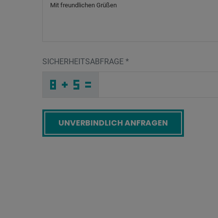
SICHERHEITSABFRAGE
*
P
U
S
_
_
_
_
_
_
_
_
_
3
7
E
_
_
_
_
_
_
U
_
C
_
_
_
_
4
_
_
_
_
I
_
_
_
_
_
M
U
4
1
B
I
_
_
_
M
A
J
_
_
_
W
T
6
_
_
_
_
_
_
T
_
9
_
_
_
_
O
_
_
_
_
_
_
C
_
_
_
3
E
2
1
X
L
_
_
_
_
_
_
_
_
_
G
R
B
_
_
_
_
_
_
Screenreader label