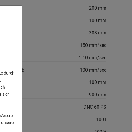
ung:
200 mm
100 mm
308 mm
ndigkeit:
150 mm/sec
ndigkeit:
1-10 mm/sec
windigkeit:
100 mm/sec
te durch
.
100 mm
uch
e sich
900 mm
n
DNC 60 PS
Weitere
100 l
 unserer
400 V