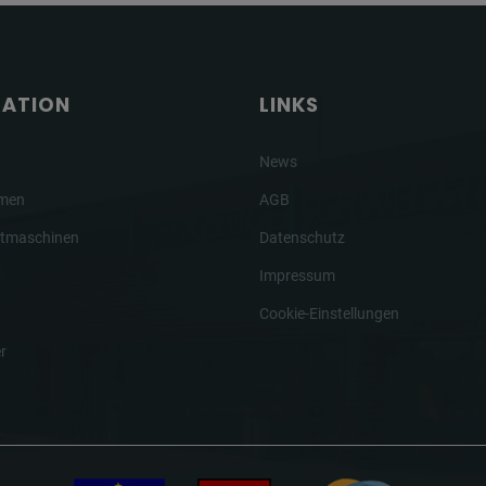
GATION
LINKS
News
hmen
AGB
tmaschinen
Datenschutz
Impressum
Cookie-Einstellungen
r