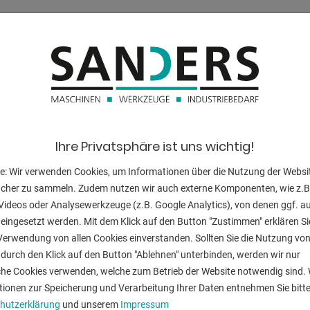
Ständerauslad
Hub:
Einbauhöhe:
Zustellgeschwi
e)
Arbeitsgeschwi
Ihre Privatsphäre ist uns wichtig!
Rückzugsgesch
e: Wir verwenden Cookies, um Informationen über die Nutzung der Websi
chselklemmung
ucher zu sammeln. Zudem nutzen wir auch externe Komponenten, wie z.B
gaufnahme
Tischbreite:
Videos oder Analysewerkzeuge (z.B. Google Analytics), von denen ggf. a
0er Aufnahme
eingesetzt werden. Mit dem Klick auf den Button "Zustimmen" erklären Si
Tischhöhe:
System")
Verwendung von allen Cookies einverstanden. Sollten Sie die Nutzung vo
Steuerung:
durch den Klick auf den Button "Ablehnen" unterbinden, werden wir nur
che Cookies verwenden, welche zum Betrieb der Website notwendig sind. 
Ölinhalt:
tionen zur Speicherung und Verarbeitung Ihrer Daten entnehmen Sie bitte
 Maschine
hutzerklärung
und unserem
Impressum
Spannung: