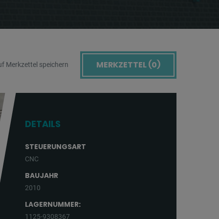
MERKZETTEL (
0
)
f Merkzettel speichern
DETAILS
STEUERUNGSART
CNC
BAUJAHR
2010
LAGERNUMMER:
1125-9308367