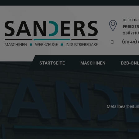
Navigation überspringen
HIER FIN
FRIEDER
26871 
(00 49)
STARTSEITE
MASCHINEN
B2B-ON
Metallbearbeit