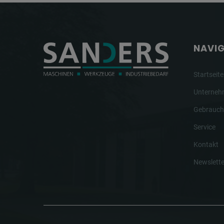
NAVI
Startseite
Unterne
Gebrauch
Service
Kontakt
Newslette