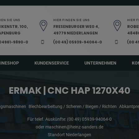
DEN SIE UNS
HIER FINDEN SIE UNS
HIER F
IKENSTR. 100,
FRESENBURGER WEG 4,
ROBE
PAPENBURG
49779 NIEDERLANGEN
48480
 04961-9890-0
(00 49) 05939-94064-0
(00 4
LINESHOP
KUNDENSERVICE
UNTERNEHMEN
KO
ERMAK | CNC HAP 1270X40
ungsmaschinen
Blechbearbeitung / Scheren / Biegen / Richten
Abkantpre
Für telef. Auskünfte:
(00 49) 05939-94064-0
oder
maschinen@heinz-sanders.de
Standort Niederlangen