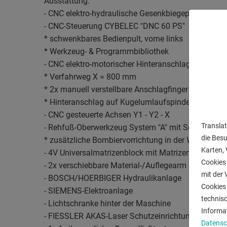
Ausstattung:
- CNC elektro-hydraulische Gesenkbiegepresse
- CNC-Steuerung CYBELEC "DNC 60 PS"
* schwenkbares Bedienpult, vorne links
* Werkzeug- & Programmbibliothek
- CNC elektro-motorischer Hinteranschlag (X Achse)
* Verfahrweg X = 800 mm
* 2x manuell verstellbare Anschlagfinger (R+Z Achs
* Hinteranschlag auf Kugelumlaufspindeln
- CNC gesteuerte Achsen Y1 - Y2 - X
Translat
- Rehfuß-Oberwerkzeug System "A" mit Schnellwe
die Bes
* zusätzliche Bombiervorrichtung in der Werkzeu
Karten, 
- 4V Universalmatrizenblock mit Matrizenschuh 6
Cookies 
- 2x verschiebbare Material-/Auflegearm ("Sliding 
mit der 
- BOSCH/HOERBIGER Hydraulikanlage
Cookies 
- SIEMENS-Elektroanlage
technis
- Lichtschranke hinter der Maschine
Informa
- FIESSLER AKAS-Laser Schutzeinrichtung vor der
Datensc