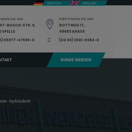
DEUTSCH
ENGLISH
INDEN SIE UNS
HIER FINDEN SIE UNS
RT-BOSCH-STR. 9,
ROTTWEG 17,
 SPELLE
48683 AHAUS
9) 05977-47596-0
(00 49) 2561-9384-0
NTAKT
KUNDE WERDEN
sse - hydraulisch