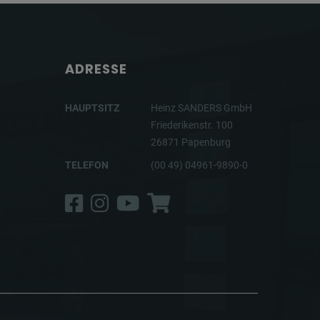
ADRESSE
HAUPTSITZ
Heinz SANDERS GmbH
Friederikenstr. 100
26871 Papenburg
TELEFON
(00 49) 04961-9890-0
Facebook
Instagram
YouTube
Shop