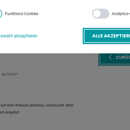
Gesamtleistun
Funktions-Cookies
Analytics
Maschinengewi
ALLE AKZEPTIER
swahl akzeptieren
-Mail
*
ZURÜ
etreff
*