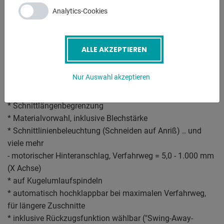
Ausstattung:
Analytics-Cookies
- CNC elektro-hydraulische Schwingschnittschere
- inklusive CYBELEC CNC Touch Screen Controller, Modell
"CybTouch 8"
ALLE AKZEPTIEREN
- einige Funktionen der CNC Steuerung :
* Hinteranschlagvorwahl - X Achse
Nur Auswahl akzeptieren
* Schnittspaltverstellung
* Stückzahl
* Schnittlängenbegrenzung
* Materialvorwahl, inklusive Blechstärke
* Schnittlinienbeleuchtung (Schneiden auf Anriß) .. und
viele mehr
- motorischer Hinteranschlag, Verfahrweg = 5,0 - 1.000 mm
(X Achse)
* auf Kugelumlaufspindeln
* automatisch hochklappbar bei maximalen Verfahrweg,
für längere Zuschnitte
* inklusive Rückzugsfunktion wählbar ("Swing-Away-