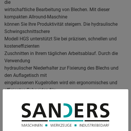
die
wirtschaftliche Bearbeitung von Blechen. Mit dieser
kompakten Allround-Maschine
können Sie Ihre Produktivität steigern. Die hydraulische
Schwingschnittschere
Modell HGS unterstützt Sie bei präzisen, schnellen und
kosteneffizienten
Zuschnitten in Ihrem täglichen Arbeitsablauf. Durch die
Verwendung
hydraulischer Niederhalter zur Fixierung des Blechs und
den Auflagetisch mit
eingelassenen Kugelrollen wird ein ergonomisches und
effizientes Schneiden für
Ihren Bediener gewährleistet. Die CNC-Steuerung
ermöglicht die Verwendung von
verschiedenen Blecharten, die bereits in der
Materialbibliothek hinterlegt
sind. Nach Auswahl der maximalen Dicke wird der optimale