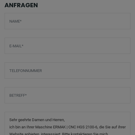
ANFRAGEN
Screenreader label
Name
*
E-Mail
*
Telefonnummer
Betreff
*
Nachricht