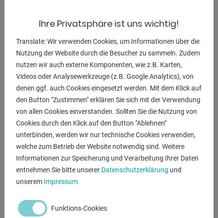
Schnittspalt
automatisch per CNC Steuerung elekro-hydraulisch
Ihre Privatsphäre ist uns wichtig!
eingestellt, kann aber auch
manuell angepasst werden. Die Position und
Translate: Wir verwenden Cookies, um Informationen über die
Rückzugsfunktion des motorischen
Nutzung der Website durch die Besucher zu sammeln. Zudem
Hinteranschlags können einfach per Touchscreen
nutzen wir auch externe Komponenten, wie z.B. Karten,
Videos oder Analysewerkzeuge (z.B. Google Analytics), von
eingestellt werden. Darüber
denen ggf. auch Cookies eingesetzt werden. Mit dem Klick auf
hinaus bietet die Steuerung einen Speicher für
den Button "Zustimmen" erklären Sie sich mit der Verwendung
Schneidprogramme mit
von allen Cookies einverstanden. Sollten Sie die Nutzung von
Schnittfolgen.
Cookies durch den Klick auf den Button "Ablehnen"
unterbinden, werden wir nur technische Cookies verwenden,
-----------------------------------------------------------
welche zum Betrieb der Website notwendig sind. Weitere
robuste elektro-hydraulische CNC Schwingschnittschere
Informationen zur Speicherung und Verarbeitung Ihrer Daten
* inklusive CYBELEC CNC Touch Screen Steuerung
entnehmen Sie bitte unserer
Datenschutzerklärung
und
* inklusive CNC elektro-hydraulische
unserem
Impressum
Schnittspaltverstellung
-----------------------------------------------------------
Funktions-Cookies