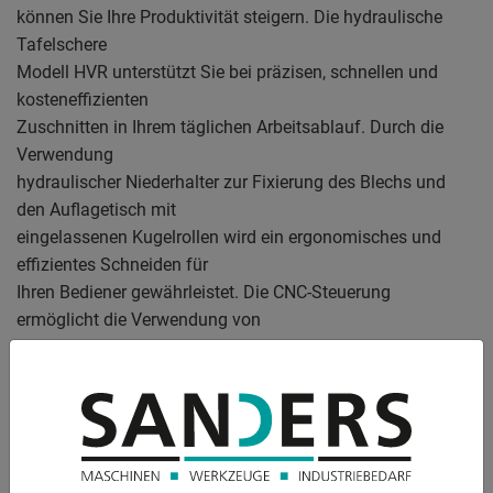
können Sie Ihre Produktivität steigern. Die hydraulische
Tafelschere
Modell HVR unterstützt Sie bei präzisen, schnellen und
kosteneffizienten
Zuschnitten in Ihrem täglichen Arbeitsablauf. Durch die
Verwendung
hydraulischer Niederhalter zur Fixierung des Blechs und
den Auflagetisch mit
eingelassenen Kugelrollen wird ein ergonomisches und
effizientes Schneiden für
Ihren Bediener gewährleistet. Die CNC-Steuerung
ermöglicht die Verwendung von
verschiedenen Blecharten, die bereits in der
Materialbibliothek hinterlegt
sind. Nach Auswahl der maximalen Dicke & Materialart
wird der optimale
Schnittspalt & Schnittwinkel automatisch per CNC
Steuerung elekro-hydraulisch