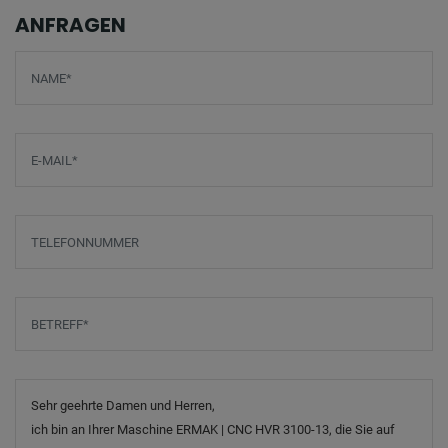
ANFRAGEN
Screenreader label
Name
*
E-Mail
*
Telefonnummer
Betreff
*
Nachricht