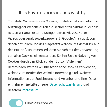
eingestellt, kann aber auch manuell angepasst werden. Die
Position und
Ihre Privatsphäre ist uns wichtig!
Rückzugsfunktion des motorischen Hinteranschlags
Translate: Wir verwenden Cookies, um Informationen über die
können einfach per Touchscreen
Nutzung der Website durch die Besucher zu sammeln. Zudem
eingestellt werden. Darüber hinaus bietet die Steuerung
nutzen wir auch externe Komponenten, wie z.B. Karten,
einen Speicher für
Videos oder Analysewerkzeuge (z.B. Google Analytics), von
Schneidprogramme mit Schnittfolgen.
denen ggf. auch Cookies eingesetzt werden. Mit dem Klick auf
den Button "Zustimmen" erklären Sie sich mit der Verwendung
-----------------------------------------------------------
von allen Cookies einverstanden. Sollten Sie die Nutzung von
robuste elektro-hydraulische CNC Blechtafelschere
Cookies durch den Klick auf den Button "Ablehnen"
"Kulissengeführt"
unterbinden, werden wir nur technische Cookies verwenden,
* inklusive CYBELEC CNC Touch Screen Steuerung
welche zum Betrieb der Website notwendig sind. Weitere
* inklusive CNC elektro-hydraulische
Informationen zur Speicherung und Verarbeitung Ihrer Daten
Schnittspaltverstellung
entnehmen Sie bitte unserer
Datenschutzerklärung
und
* inklusive CNC elektro-hydraulische
unserem
Impressum
Schnittwinkelverstellung
-----------------------------------------------------------
Funktions-Cookies