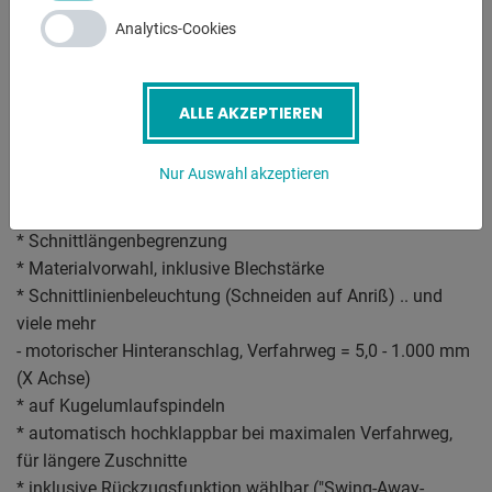
Ausstattung:
Analytics-Cookies
- CNC elektro-hydraulische Tafelschere "kulissengeführt"
- inklusive CYBELEC CNC Touch Screen Controller, Modell
"CybTouch 8"
ALLE AKZEPTIEREN
- einige Funktionen der CNC Steuerung :
* Hinteranschlagvorwahl - X Achse
Nur Auswahl akzeptieren
* Schnittspaltverstellung
* Stückzahl
* Schnittlängenbegrenzung
* Materialvorwahl, inklusive Blechstärke
* Schnittlinienbeleuchtung (Schneiden auf Anriß) .. und
viele mehr
- motorischer Hinteranschlag, Verfahrweg = 5,0 - 1.000 mm
(X Achse)
* auf Kugelumlaufspindeln
* automatisch hochklappbar bei maximalen Verfahrweg,
für längere Zuschnitte
* inklusive Rückzugsfunktion wählbar ("Swing-Away-