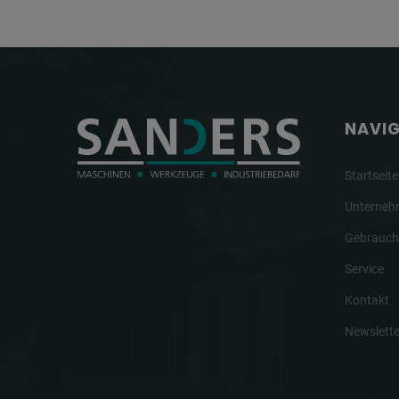
NAVI
Startseite
Unterne
Gebrauch
Service
Kontakt
Newslette