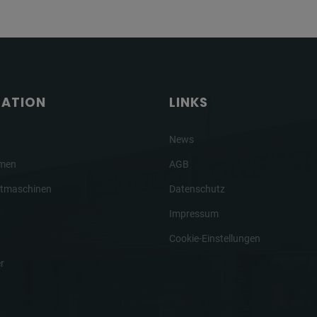
GATION
LINKS
News
hmen
AGB
tmaschinen
Datenschutz
Impressum
Cookie-Einstellungen
r