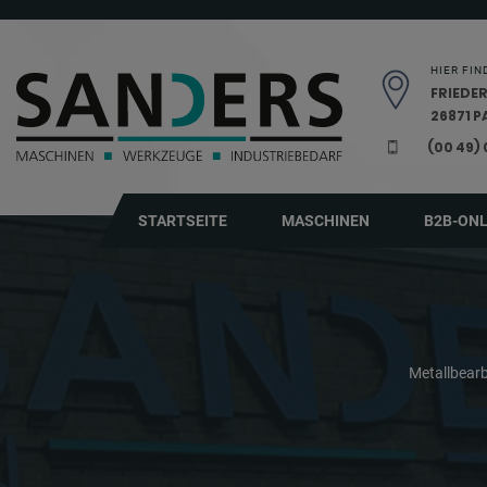
Navigation überspringen
HIER FIN
FRIEDER
26871 
(00 49)
STARTSEITE
MASCHINEN
B2B-ON
Metallbear