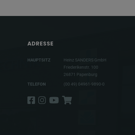
ADRESSE
HAUPTSITZ
Heinz SANDERS GmbH
Friederikenstr. 100
26871 Papenburg
TELEFON
(00 49) 04961-9890-0
Facebook
Instagram
YouTube
Shop