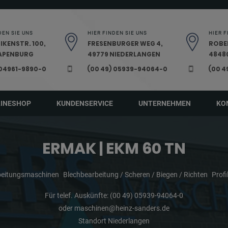
DEN SIE UNS
HIER FINDEN SIE UNS
HIER F
IKENSTR. 100,
FRESENBURGER WEG 4,
ROBE
PAPENBURG
49779 NIEDERLANGEN
48480
 04961-9890-0
(00 49) 05939-94064-0
(00 4
LINESHOP
KUNDENSERVICE
UNTERNEHMEN
KO
ERMAK | EKM 60 TN
beitungsmaschinen
Blechbearbeitung / Scheren / Biegen / Richten
Profi
Für telef. Auskünfte:
(00 49) 05939-94064-0
oder
maschinen@heinz-sanders.de
Standort Niederlangen