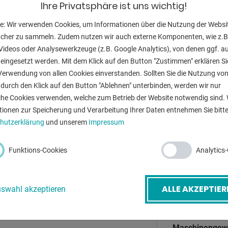
Ihre Privatsphäre ist uns wichtig!
Winkelstahl:
e: Wir verwenden Cookies, um Informationen über die Nutzung der Websi
Stanzquerschni
ucher zu sammeln. Zudem nutzen wir auch externe Komponenten, wie z.B
Videos oder Analysewerkzeuge (z.B. Google Analytics), von denen ggf. a
Ausladung:
eingesetzt werden. Mit dem Klick auf den Button "Zustimmen" erklären Si
Verwendung von allen Cookies einverstanden. Sollten Sie die Nutzung vo
Flachstahl:
durch den Klick auf den Button "Ablehnen" unterbinden, werden wir nur
che Cookies verwenden, welche zum Betrieb der Website notwendig sind. 
Messerlänge:
-Mail
*
tionen zur Speicherung und Verarbeitung Ihrer Daten entnehmen Sie bitte
Ölinhalt:
hutzerklärung
und unserem
Impressum
Arbeitshöhe:
etreff
*
Funktions-Cookies
Analytics
Hubzahlen pro
Arbeitshub:
ALLE AKZEPTIER
swahl akzeptieren
Gesamtleistun
Maschinengewi