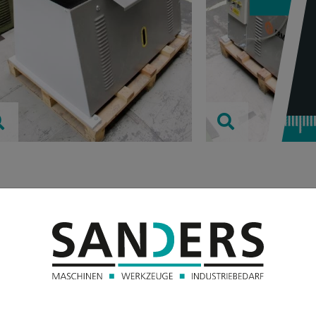
TECHNISC
Druck:
Vierkantstahl:
Rundstahl: