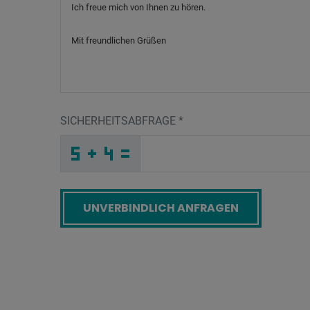
SICHERHEITSABFRAGE
*
T
8
W
_
_
_
_
_
_
_
_
_
K
_
_
_
_
_
_
_
_
X
_
_
_
_
_
_
L
_
_
_
_
1
_
N
_
_
_
F
F
K
P
C
Z
_
_
_
A
7
1
_
_
_
N
W
X
_
_
_
_
_
_
_
_
E
_
_
_
_
B
_
_
_
_
_
_
4
_
_
_
P
2
3
G
K
N
_
_
_
_
_
_
_
_
_
_
_
R
_
_
_
_
_
_
Screenreader label