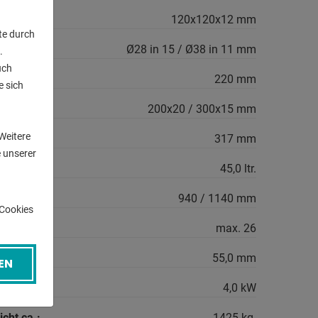
120x120x12 mm
te durch
tt in qmm:
Ø28 in 15 / Ø38 in 11 mm
.
uch
220 mm
e sich
n
200x20 / 300x15 mm
Weitere
317 mm
 unserer
45,0 ltr.
940 / 1140 mm
-Cookies
 Minute:
max. 26
55,0 mm
EN
gsbedarf:
4,0 kW
cht ca.:
1425 kg.