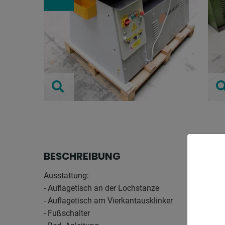
BESCHREIBUNG
Ausstattung:
- Auflagetisch an der Lochstanze
- Auflagetisch am Vierkantausklinker
- Fußschalter