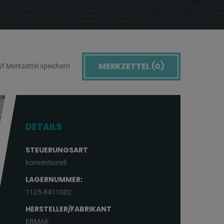
MERKZETTEL (
0
)
f Merkzettel speichern
DETAILS
STEUERUNGSART
konventionell
LAGERNUMMER:
1125-8411002
HERSTELLER/FABRIKANT
ERMAK