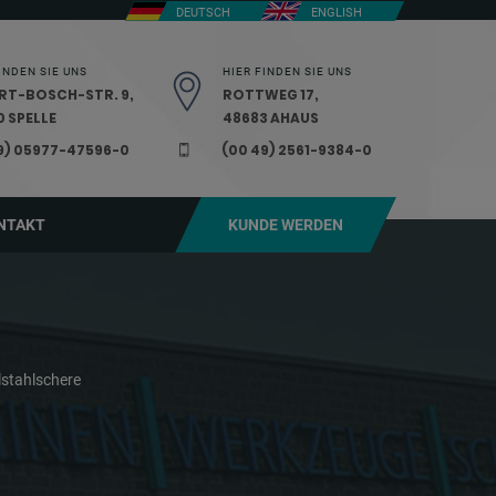
DEUTSCH
ENGLISH
INDEN SIE UNS
HIER FINDEN SIE UNS
RT-BOSCH-STR. 9,
ROTTWEG 17,
 SPELLE
48683 AHAUS
9) 05977-47596-0
(00 49) 2561-9384-0
NTAKT
KUNDE WERDEN
lstahlschere