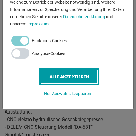
welche zum Betrieb der Website notwendig sind. Weitere
rückseitige Lichtschranke
Informationen zur Speicherung und Verarbeitung Ihrer Daten
geschützt. Über die CNC-Steuerung der Kantbank werden
entnehmen Sie bitte unserer
Datenschutzerklärung
und
automatisch Presskraft,
unserem
Impressum
Biegetoleranz, Bombierungseinstellung, Prägekraft und
Werkzeug-Sicherheitszonen
Funktions-Cookies
berechnet.
Analytics-Cookies
---------------------------------------------------------
POWER BEND PRO elektro-hydraulische Abkantpresse mit :
* vergrößerter Einbauhöhe
ALLE AKZEPTIEREN
* vergrößertem Zylinderhub
* vergrößerter Ausladung
Nur Auswahl akzeptieren
---------------------------------------------------------
Ausstattung:
- CNC elektro-hydraulische Gesenkbiegepresse
- DELEM CNC Steuerung Modell "DA-58T"
Graphik/Touchscreen