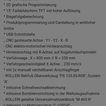
* 2D grafische Programmierung
* 15" Farbbildschirm TFT mit hoher Auflösung
* Biegefolgeberechnung
* Produktprogrammierung und Darstellung in wirklicher
Größe
* USB Schnittstelle
_ CNC gesteuerte Achse : Y1 - Y2 - X - R
- CNC elektro-motorischer Hinteranschlag
* Hinteranschlag mit R-Achse, auf Kugelumlaufspindeln
* Verfahrwege : X = 800 mm // R = 250 mm
* Verfahrgeschwindigkeit X Achse .. 230 mm/s
* mit 2x manuell verstellbaren Anschlagfinger
- ROLLERI Rehfuß-Oberwerkzeug "PS 135.85-R08", System
"A"
* inklusive Schnellwechselklemmung
* inklusive Bombiervorrichtung in der Werkzeugaufnahme
- ROLLERI geteilter Universalmatrizenblock "M 460 R"
* inklusive 1x Matrizenschuh "C 1050-R"