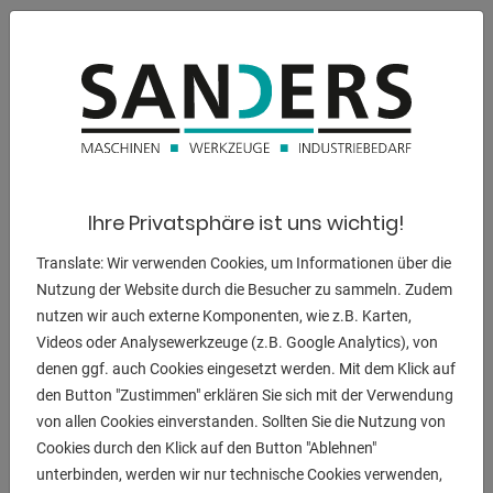
gewährleisten. Das robuste Maschinenkonzept in
Verbindung mit der präzisen CNC-
Steuerung sorgt für eine langlebige und zuverlässige
Leistung. Darüber hinaus
bietet die Maschine eine Vielzahl von Erweiterungs- und
Ausstattungsmöglichkeiten, um sie individuell an Ihre
Bedürfnisse anzupassen.
Die CNC Grafiksteuerung DELEM DA ermöglicht eine
Ihre Privatsphäre ist uns wichtig!
bequeme Bedienung über
Translate: Wir verwenden Cookies, um Informationen über die
Touchscreens und bietet ein umfassendes
Nutzung der Website durch die Besucher zu sammeln. Zudem
Sicherheitspaket. Die Maschine kann
nutzen wir auch externe Komponenten, wie z.B. Karten,
einfach über einen LCD-Touchscreen gesteuert werden, der
Videos oder Analysewerkzeuge (z.B. Google Analytics), von
am linken Schwenkarm
denen ggf. auch Cookies eingesetzt werden. Mit dem Klick auf
angebracht ist. Die Biegevorgänge werden durch
den Button "Zustimmen" erklären Sie sich mit der Verwendung
Betätigung eines Fußschalters
von allen Cookies einverstanden. Sollten Sie die Nutzung von
gestartet. Zusätzlich zu dieser Sicherheitsmaßnahme wird
Cookies durch den Klick auf den Button "Ablehnen"
der Benutzer durch
unterbinden, werden wir nur technische Cookies verwenden,
einen Sicherheitslaser im Arbeitsbereich und eine