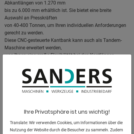
Abkantlängen von 1.270 mm
bis zu 6.000 mm erhältlich ist. Sie bietet eine breite
Auswahl an Presskräften
von 40-400 Tonnen, um Ihren individuellen Anforderungen
gerecht zu werden.
Diese CNC-gesteuerte Kantbank kann auch als Tandem-
Maschine erweitert werden,
was Ihnen eine große Flexibilität bei den Kantlängen
ermöglicht. Sie verfügt
über zahlreiche Funktionen, die eine einfache und sichere
Bedienung
gewährleisten. Das robuste Maschinenkonzept in
Verbindung mit der präzisen CNC-
Steuerung sorgt für eine langlebige und zuverlässige
Leistung. Darüber hinaus
Ihre Privatsphäre ist uns wichtig!
bietet die Maschine eine Vielzahl von Erweiterungs- und
Ausstattungsmöglichkeiten, um sie individuell an Ihre
Translate: Wir verwenden Cookies, um Informationen über die
Bedürfnisse anzupassen.
Nutzung der Website durch die Besucher zu sammeln. Zudem