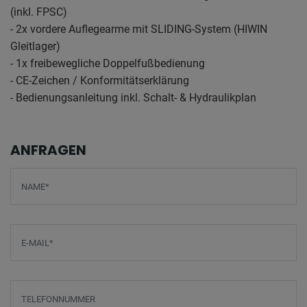
(inkl. FPSC)
- 2x vordere Auflegearme mit SLIDING-System (HIWIN
Gleitlager)
- 1x freibewegliche Doppelfußbedienung
- CE-Zeichen / Konformitätserklärung
- Bedienungsanleitung inkl. Schalt- & Hydraulikplan
ANFRAGEN
Screenreader label
Name
*
E-Mail
*
Telefonnummer