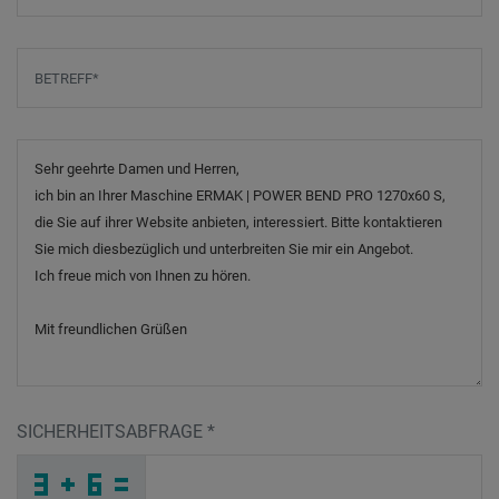
Betreff
*
Nachricht
SICHERHEITSABFRAGE
*
Z
7
M
_
_
_
_
_
_
_
_
_
B
D
5
_
_
_
_
_
_
_
_
Z
_
_
_
_
6
_
_
_
_
9
_
_
_
_
_
K
F
T
1
4
L
_
_
_
D
S
1
_
_
_
O
M
R
_
_
_
_
_
_
_
_
D
_
_
_
_
S
_
_
_
_
H
_
L
_
_
_
9
1
C
9
Q
S
_
_
_
_
_
_
_
_
_
L
R
J
_
_
_
_
_
_