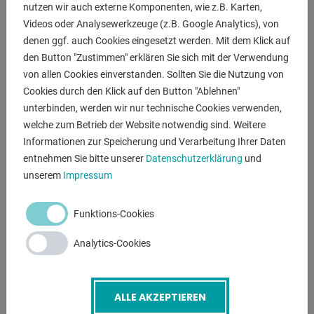
Die CNC Grafiksteuerung DELEM DA ermöglicht eine
nutzen wir auch externe Komponenten, wie z.B. Karten,
Videos oder Analysewerkzeuge (z.B. Google Analytics), von
bequeme Bedienung über
denen ggf. auch Cookies eingesetzt werden. Mit dem Klick auf
Touchscreens und bietet ein umfassendes
den Button "Zustimmen" erklären Sie sich mit der Verwendung
Sicherheitspaket. Die Maschine kann
von allen Cookies einverstanden. Sollten Sie die Nutzung von
einfach über einen LCD-Touchscreen gesteuert werden, der
Cookies durch den Klick auf den Button "Ablehnen"
am linken Schwenkarm
unterbinden, werden wir nur technische Cookies verwenden,
angebracht ist. Die Biegevorgänge werden durch
welche zum Betrieb der Website notwendig sind. Weitere
Betätigung eines Fußschalters
Informationen zur Speicherung und Verarbeitung Ihrer Daten
gestartet. Zusätzlich zu dieser Sicherheitsmaßnahme wird
entnehmen Sie bitte unserer
Datenschutzerklärung
und
der Benutzer durch
unserem
Impressum
einen Sicherheitslaser im Arbeitsbereich und eine
rückseitige Lichtschranke
Funktions-Cookies
geschützt. Über die CNC-Steuerung der Kantbank werden
automatisch Presskraft,
Analytics-Cookies
Biegetoleranz, Bombierungseinstellung, Prägekraft und
Werkzeug-Sicherheitszonen
berechnet.
ALLE AKZEPTIEREN