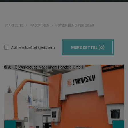
STARTSEITE
MASCHINEN
POWER BEND PRO 20.60
MERKZETTEL (
0
)
Auf Merkzettel speichern