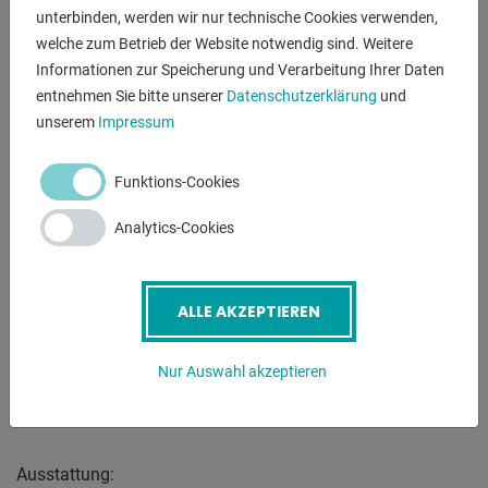
gestartet. Zusätzlich zu dieser Sicherheitsmaßnahme wird
unterbinden, werden wir nur technische Cookies verwenden,
der Benutzer durch
welche zum Betrieb der Website notwendig sind. Weitere
einen Sicherheitslaser im Arbeitsbereich und eine
Informationen zur Speicherung und Verarbeitung Ihrer Daten
rückseitige Lichtschranke
entnehmen Sie bitte unserer
Datenschutzerklärung
und
geschützt. Über die CNC-Steuerung der Kantbank werden
unserem
Impressum
automatisch Presskraft,
Biegetoleranz, Bombierungseinstellung, Prägekraft und
Funktions-Cookies
Werkzeug-Sicherheitszonen
berechnet.
Analytics-Cookies
---------------------------------------------------------
POWER BEND PRO elektro-hydraulische Abkantpresse mit :
ALLE AKZEPTIEREN
* vergrößerter Einbauhöhe
* vergrößertem Zylinderhub
Nur Auswahl akzeptieren
* vergrößerter Ausladung
---------------------------------------------------------
Ausstattung: