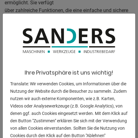
ermöglicht. Sie verfügt
über zahlreiche Funktionen, die eine einfache und sichere
Bedienung
gewährleisten. Das robuste Maschinenkonzept in
Verbindung mit der präzisen CNC-
Steuerung sorgt für eine langlebige und zuverlässige
Leistung. Darüber hinaus
bietet die Maschine eine Vielzahl von Erweiterungs- und
Ausstattungsmöglichkeiten, um sie individuell an Ihre
Ihre Privatsphäre ist uns wichtig!
Bedürfnisse anzupassen.
Die CNC Grafiksteuerung DELEM DA ermöglicht eine
Translate: Wir verwenden Cookies, um Informationen über die
bequeme Bedienung über
Nutzung der Website durch die Besucher zu sammeln. Zudem
Touchscreens und bietet ein umfassendes
nutzen wir auch externe Komponenten, wie z.B. Karten,
Sicherheitspaket. Die Maschine kann
Videos oder Analysewerkzeuge (z.B. Google Analytics), von
einfach über einen LCD-Touchscreen gesteuert werden, der
denen ggf. auch Cookies eingesetzt werden. Mit dem Klick auf
am linken Schwenkarm
den Button "Zustimmen" erklären Sie sich mit der Verwendung
angebracht ist. Die Biegevorgänge werden durch
von allen Cookies einverstanden. Sollten Sie die Nutzung von
Betätigung eines Fußschalters
Cookies durch den Klick auf den Button "Ablehnen"