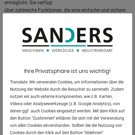
ermöglicht. Sie verfügt
über zahlreiche Funktionen, die eine einfache und sichere
Bedienung
gewährleisten. Das robuste Maschinenkonzept in
Verbindung mit der präzisen CNC-
Steuerung sorgt für eine langlebige und zuverlässige
Leistung. Darüber hinaus
bietet die Maschine eine Vielzahl von Erweiterungs- und
Ausstattungsmöglichkeiten, um sie individuell an Ihre
Ihre Privatsphäre ist uns wichtig!
Bedürfnisse anzupassen.
Die CNC Grafiksteuerung DELEM DA ermöglicht eine
Translate: Wir verwenden Cookies, um Informationen über die
bequeme Bedienung über
Nutzung der Website durch die Besucher zu sammeln. Zudem
Touchscreens und bietet ein umfassendes
nutzen wir auch externe Komponenten, wie z.B. Karten,
Sicherheitspaket. Die Maschine kann
Videos oder Analysewerkzeuge (z.B. Google Analytics), von
einfach über einen LCD-Touchscreen gesteuert werden, der
denen ggf. auch Cookies eingesetzt werden. Mit dem Klick auf
am linken Schwenkarm
den Button "Zustimmen" erklären Sie sich mit der Verwendung
angebracht ist. Die Biegevorgänge werden durch
von allen Cookies einverstanden. Sollten Sie die Nutzung von
Betätigung eines Fußschalters
Cookies durch den Klick auf den Button "Ablehnen"