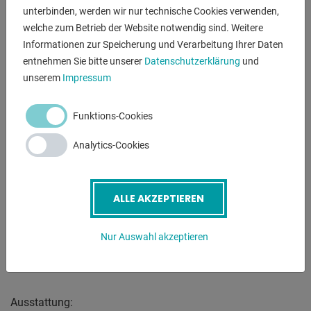
gestartet. Zusätzlich zu dieser Sicherheitsmaßnahme wird
unterbinden, werden wir nur technische Cookies verwenden,
der Benutzer durch
welche zum Betrieb der Website notwendig sind. Weitere
einen Sicherheitslaser im Arbeitsbereich und eine
Informationen zur Speicherung und Verarbeitung Ihrer Daten
rückseitige Lichtschranke
entnehmen Sie bitte unserer
Datenschutzerklärung
und
geschützt. Über die CNC-Steuerung der Kantbank werden
unserem
Impressum
automatisch Presskraft,
Biegetoleranz, Bombierungseinstellung, Prägekraft und
Funktions-Cookies
Werkzeug-Sicherheitszonen
berechnet.
Analytics-Cookies
---------------------------------------------------------
POWER BEND PRO elektro-hydraulische Abkantpresse mit :
ALLE AKZEPTIEREN
* vergrößerter Einbauhöhe
* vergrößertem Zylinderhub
Nur Auswahl akzeptieren
* vergrößerter Ausladung
---------------------------------------------------------
Ausstattung: