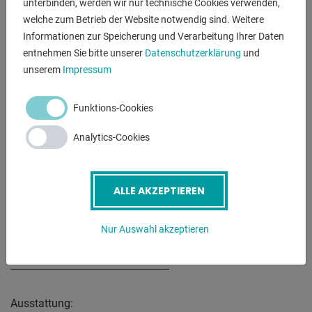
unterbinden, werden wir nur technische Cookies verwenden,
gestartet. Zusätzlich zu dieser Sicherheitsmaßnahme wird
welche zum Betrieb der Website notwendig sind. Weitere
der Benutzer durch
Informationen zur Speicherung und Verarbeitung Ihrer Daten
einen Sicherheitslaser im Arbeitsbereich und eine
entnehmen Sie bitte unserer
Datenschutzerklärung
und
rückseitige Lichtschranke
unserem
Impressum
geschützt. Über die CNC-Steuerung der Kantbank werden
automatisch Presskraft,
Funktions-Cookies
Biegetoleranz, Bombierungseinstellung, Prägekraft und
Werkzeug-Sicherheitszonen
Analytics-Cookies
berechnet.
---------------------------------------------------------
ALLE AKZEPTIEREN
POWER BEND PRO elektro-hydraulische Abkantpresse mit :
* vergrößerter Einbauhöhe
Nur Auswahl akzeptieren
* vergrößertem Zylinderhub
* vergrößerter Ausladung
---------------------------------------------------------
Ausstattung: