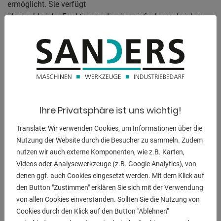
ermöglicht. Sie verfügt
über zahlreiche Funktionen, die eine einfache und sichere
Bedienung
gewährleisten. Das robuste Maschinenkonzept in
Verbindung mit der präzisen CNC-
Steuerung sorgt für eine langlebige und zuverlässige
Leistung. Darüber hinaus
bietet die Maschine eine Vielzahl von Erweiterungs- und
Ausstattungsmöglichkeiten, um sie individuell an Ihre
Ihre Privatsphäre ist uns wichtig!
Bedürfnisse anzupassen.
Die CNC Grafiksteuerung DELEM DA ermöglicht eine
Translate: Wir verwenden Cookies, um Informationen über die
bequeme Bedienung über
Nutzung der Website durch die Besucher zu sammeln. Zudem
Touchscreens und bietet ein umfassendes
nutzen wir auch externe Komponenten, wie z.B. Karten,
Videos oder Analysewerkzeuge (z.B. Google Analytics), von
Sicherheitspaket. Die Maschine kann
denen ggf. auch Cookies eingesetzt werden. Mit dem Klick auf
einfach über einen LCD-Touchscreen gesteuert werden, der
den Button "Zustimmen" erklären Sie sich mit der Verwendung
am linken Schwenkarm
von allen Cookies einverstanden. Sollten Sie die Nutzung von
angebracht ist. Die Biegevorgänge werden durch
Cookies durch den Klick auf den Button "Ablehnen"
Betätigung eines Fußschalters