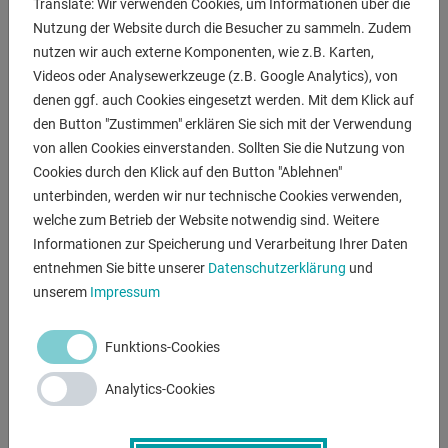
Translate: Wir verwenden Cookies, um Informationen über die
Ausstattung :
Nutzung der Website durch die Besucher zu sammeln. Zudem
- robuste elektro-motorische Bandschleifmaschine
nutzen wir auch externe Komponenten, wie z.B. Karten,
- starker Antriebsmotor
Videos oder Analysewerkzeuge (z.B. Google Analytics), von
- inklusive Schleifband
denen ggf. auch Cookies eingesetzt werden. Mit dem Klick auf
den Button "Zustimmen" erklären Sie sich mit der Verwendung
- inklusive Werkstückanschlag
von allen Cookies einverstanden. Sollten Sie die Nutzung von
- manuell einstellbare Umlenkrolle
Cookies durch den Klick auf den Button "Ablehnen"
- Maschinenuntergestell
unterbinden, werden wir nur technische Cookies verwenden,
- Anschlusskabel + Stecker
welche zum Betrieb der Website notwendig sind. Weitere
- Bedienungsanleitung auf Deutsch
Informationen zur Speicherung und Verarbeitung Ihrer Daten
entnehmen Sie bitte unserer
Datenschutzerklärung
und
unserem
Impressum
ANFRAGEN
Screenreader label
Name
*
Funktions-Cookies
Analytics-Cookies
E-Mail
*