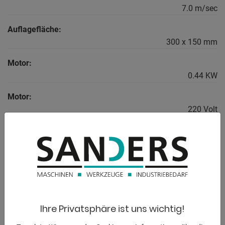
7.0 m/sec
Auflagefläche:
300 x 150 mm
Motor:
0.44 KW
Motor:
220 Volt
Abmessung L-B-H:
470 x 370 x 210 mm
BESCHREIBUNG
Ihre Privatsphäre ist uns wichtig!
** MADE IN GERMANY **