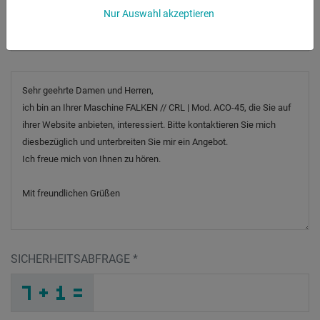
Nur Auswahl akzeptieren
Betreff
*
Nachricht
SICHERHEITSABFRAGE
*
G
D
D
_
_
_
_
_
_
_
_
_
_
1
_
_
_
_
_
_
_
_
_
4
_
_
_
_
I
_
_
_
_
2
L
_
_
_
_
D
G
Q
_
_
L
_
_
_
9
J
N
_
_
_
_
Z
_
_
_
_
_
_
_
_
_
J
_
_
_
_
O
_
_
_
_
_
Y
_
_
_
_
6
9
F
_
_
O
_
_
_
_
_
_
_
_
_
R
O
E
_
_
_
_
_
_