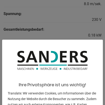
8.0 m/sek.
Spannung:
230 V
Gesamtleistungsbedarf:
0.18 kW
BESCHREIBUNG
** MADE IN GERMANY **
Ausstattung :
Ihre Privatsphäre ist uns wichtig!
- robuste elektro-motorische Bandschleifmaschine
- starker Antriebsmotor
Translate: Wir verwenden Cookies, um Informationen über die
- inklusive Schleifband
Nutzung der Website durch die Besucher zu sammeln. Zudem
- inklusive Werkstückanschlag
nutzen wir auch externe Komponenten, wie z.B. Karten,