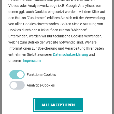
- manuell einstellbare Umlenkrolle
Videos oder Analysewerkzeuge (z.B. Google Analytics), von
- mit Federspannung zum Entgraten von Winkelmaterial
denen ggf. auch Cookies eingesetzt werden. Mit dem Klick auf
- Maschinenuntergestell
den Button "Zustimmen" erklären Sie sich mit der Verwendung
- Anschlusskabel + Stecker
von allen Cookies einverstanden. Sollten Sie die Nutzung von
- Bedienungsanleitung auf Deutsch
Cookies durch den Klick auf den Button "Ablehnen"
unterbinden, werden wir nur technische Cookies verwenden,
welche zum Betrieb der Website notwendig sind. Weitere
ANFRAGEN
Informationen zur Speicherung und Verarbeitung Ihrer Daten
entnehmen Sie bitte unserer
Datenschutzerklärung
und
Screenreader label
Name
*
unserem
Impressum
Funktions-Cookies
E-Mail
*
Analytics-Cookies
Telefonnummer
ALLE AKZEPTIEREN