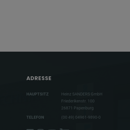
ADRESSE
HAUPTSITZ
Heinz SANDERS GmbH
Friederikenstr. 100
26871 Papenburg
TELEFON
(00 49) 04961-9890-0