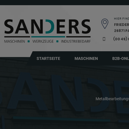
Navigation überspringen
HIER FIN
FRIEDER
26871 
(00 49)
STARTSEITE
MASCHINEN
B2B-ON
Metallbearbeitun