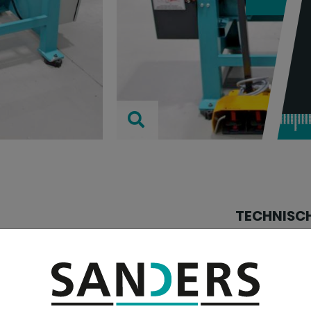
TECHNISC
Blechbreite:
Blechstärke:
Walzenlänge: