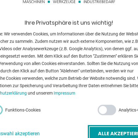
Walzendurchme
Motorleistung:
Ihre Privatsphäre ist uns wichtig!
s Werkstückes
Gewicht:
e: Wir verwenden Cookies, um Informationen über die Nutzung der Websi
ucher zu sammeln. Zudem nutzen wir auch externe Komponenten, wie z.B
ter
Abmessung L-
Videos oder Analysewerkzeuge (z.B. Google Analytics), von denen ggf. a
eingesetzt werden. Mit dem Klick auf den Button "Zustimmen" erklären Si
Verwendung von allen Cookies einverstanden. Sollten Sie die Nutzung vo
durch den Klick auf den Button "Ablehnen" unterbinden, werden wir nur
che Cookies verwenden, welche zum Betrieb der Website notwendig sind. 
ZURÜ
tionen zur Speicherung und Verarbeitung Ihrer Daten entnehmen Sie bitte
hutzerklärung
und unserem
Impressum
-Mail
*
Funktions-Cookies
Analytics
etreff
*
ALLE AKZEPTIER
swahl akzeptieren