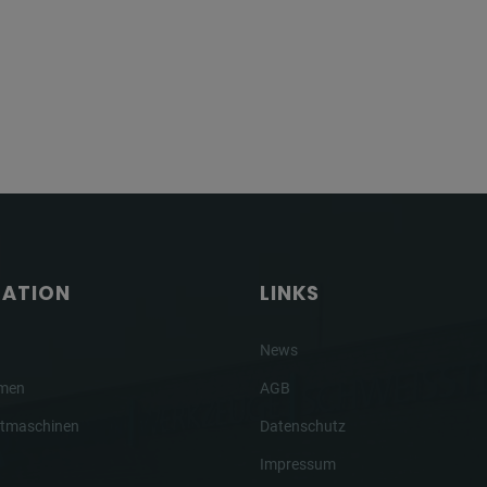
GATION
LINKS
News
hmen
AGB
tmaschinen
Datenschutz
Impressum