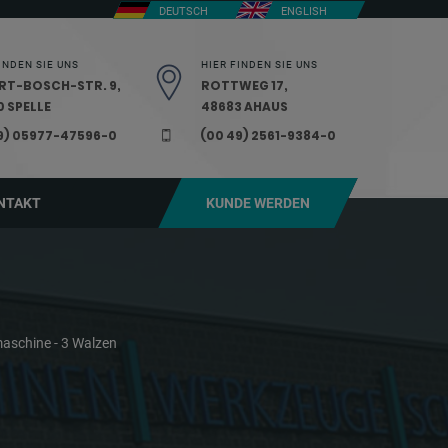
DEUTSCH
ENGLISH
INDEN SIE UNS
HIER FINDEN SIE UNS
RT-BOSCH-STR. 9,
ROTTWEG 17,
 SPELLE
48683 AHAUS
9) 05977-47596-0
(00 49) 2561-9384-0
NTAKT
KUNDE WERDEN
aschine - 3 Walzen