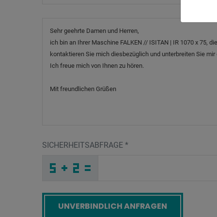
Nachricht
SICHERHEITSABFRAGE
*
D
H
N
_
_
_
_
_
_
_
_
_
1
6
Y
_
_
_
_
_
_
J
_
_
_
_
_
_
X
_
_
_
_
_
_
Y
_
_
_
E
H
O
P
X
Z
_
_
_
E
P
9
_
_
_
J
R
7
_
_
_
_
_
_
_
_
Y
_
_
_
_
U
_
_
_
_
H
_
_
_
_
_
6
O
P
U
Y
1
_
_
_
_
_
_
_
_
_
H
M
A
_
_
_
_
_
_
Screenreader label