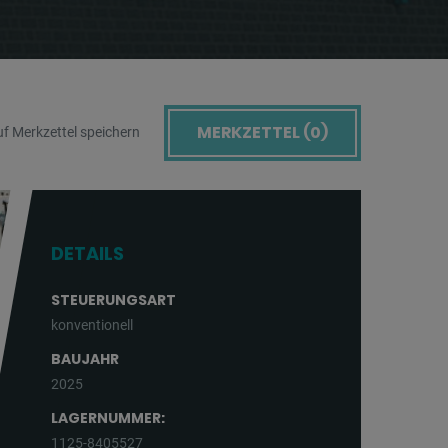
MERKZETTEL (
0
)
f Merkzettel speichern
DETAILS
STEUERUNGSART
konventionell
BAUJAHR
2025
LAGERNUMMER:
1125-8405527