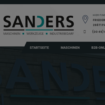
Navigation überspringen
HIER FIN
FRIEDER
26871 
(00 49)
STARTSEITE
MASCHINEN
B2B-ON