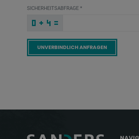
SICHERHEITSABFRAGE
*
1
H
C
_
_
_
_
_
_
_
_
_
Z
_
_
_
_
_
_
_
_
O
_
4
_
_
_
_
Q
_
_
_
_
S
_
6
_
_
_
O
T
S
Q
_
8
_
_
_
A
M
A
_
_
_
K
L
Q
_
_
_
_
_
_
X
_
H
_
_
_
_
Q
_
_
_
_
_
_
E
_
_
_
H
7
3
B
Y
7
_
_
_
_
_
_
_
_
_
_
_
2
_
_
_
_
_
_
Screenreader label
NAVI