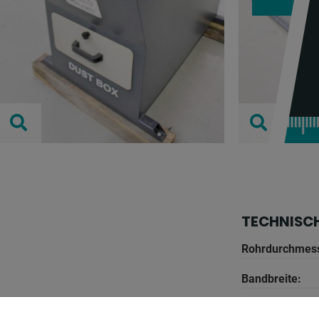
TECHNISC
Rohrdurchmess
Bandbreite:
Bandlänge: