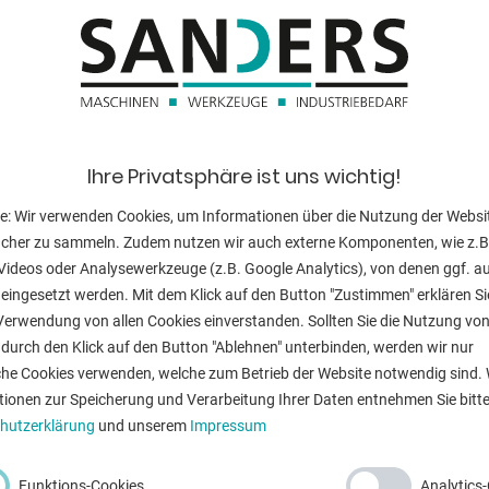
Schleifbandab
Gesamtleistun
Maschinengewi
 Profilenden
Abmessung L-
Ihre Privatsphäre ist uns wichtig!
e: Wir verwenden Cookies, um Informationen über die Nutzung der Websi
ial
ucher zu sammeln. Zudem nutzen wir auch externe Komponenten, wie z.B
Videos oder Analysewerkzeuge (z.B. Google Analytics), von denen ggf. a
ZURÜ
eingesetzt werden. Mit dem Klick auf den Button "Zustimmen" erklären Si
Verwendung von allen Cookies einverstanden. Sollten Sie die Nutzung vo
eifstaub
durch den Klick auf den Button "Ablehnen" unterbinden, werden wir nur
che Cookies verwenden, welche zum Betrieb der Website notwendig sind. 
tionen zur Speicherung und Verarbeitung Ihrer Daten entnehmen Sie bitte
rtieren
hutzerklärung
und unserem
Impressum
Funktions-Cookies
Analytics