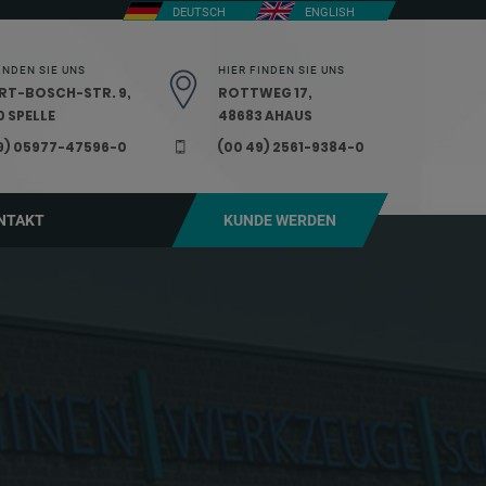
DEUTSCH
ENGLISH
INDEN SIE UNS
HIER FINDEN SIE UNS
RT-BOSCH-STR. 9,
ROTTWEG 17,
 SPELLE
48683 AHAUS
9) 05977-47596-0
(00 49) 2561-9384-0
NTAKT
KUNDE WERDEN