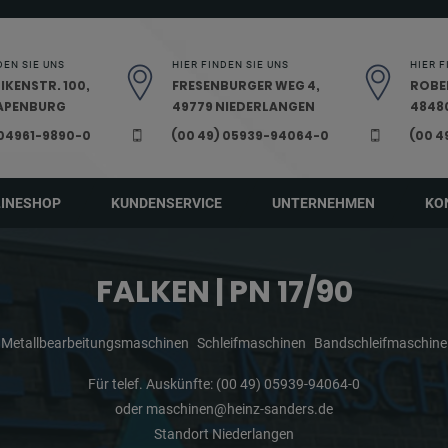
DEN SIE UNS
HIER FINDEN SIE UNS
HIER F
IKENSTR. 100,
FRESENBURGER WEG 4,
ROBE
PAPENBURG
49779 NIEDERLANGEN
48480
 04961-9890-0
(00 49) 05939-94064-0
(00 4
LINESHOP
KUNDENSERVICE
UNTERNEHMEN
KO
FALKEN | PN 17/90
Metallbearbeitungsmaschinen
Schleifmaschinen
Bandschleifmaschine
Für telef. Auskünfte:
(00 49) 05939-94064-0
oder
maschinen@heinz-sanders.de
Standort Niederlangen