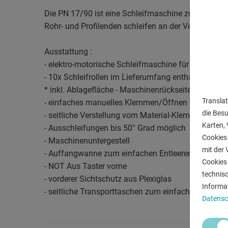
Die PN 17/90 ist eine Schleifmaschine zum
Rohr- und Profilenden schleifen an der Vorderseite.
Ausstattung :
- elektro-motorische Schleifmaschine für Rohr- und
- 10x Schleifrollen im Lieferumfang enthalten
* inkl. Ablagefläche - Maschinenrückseite
Translat
- einfaches manuelles Klemmen/Öffnen vom Mater
die Bes
- seitliche Verstellung vom Material-Klemmsystem
Karten, 
- Ausschleifungen bis 50° Grad möglich
Cookies 
- Maschinenuntergestell
mit der 
- Auffangwanne zum einfachen Entleeren vom Schl
Cookies 
- NOT Aus Taster vorne
technis
- vorderer Sichtschutz aus Plexiglas
Informa
- seitliche Transporttaschen zum einfachen transpo
Datensc