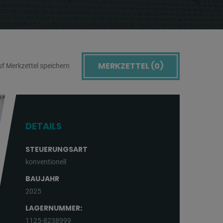
MERKZETTEL (
0
)
f Merkzettel speichern
DETAILS
STEUERUNGSART
konventionell
BAUJAHR
2025
LAGERNUMMER:
1125-8238999