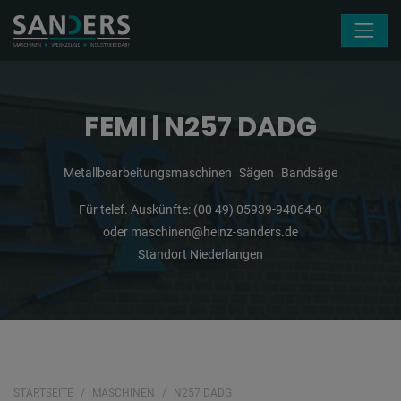
Navigation überspringen
FEMI | N257 DADG
Metallbearbeitungsmaschinen
Sägen
Bandsäge
Für telef. Auskünfte:
(00 49) 05939-94064-0
oder
maschinen@heinz-sanders.de
Standort Niederlangen
STARTSEITE
MASCHINEN
N257 DADG