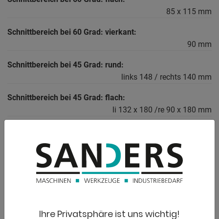
85 x 115 mm
Schnittbereich bei 60 Grad: vierkant:
90 mm
Schnittbereich bei 45 Grad: rund:
links 148 / rechts 140 mm
Schnittbereich bei 45 Grad: flach:
li 132 x 180 /re 90 x 180 mm
Schnittbereich bei 45 Grad: vierkant:
links 140 / rechts 120 mm
Gesamtleistungsbedarf:
1,1 kW
Maschinengewicht ca.:
0,2 t
Ihre Privatsphäre ist uns wichtig!