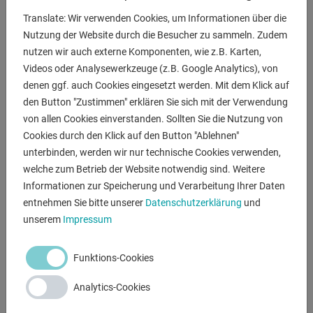
Translate: Wir verwenden Cookies, um Informationen über die
Nutzung der Website durch die Besucher zu sammeln. Zudem
BESCHREIBUNG
nutzen wir auch externe Komponenten, wie z.B. Karten,
Videos oder Analysewerkzeuge (z.B. Google Analytics), von
Technische Merkmale:
denen ggf. auch Cookies eingesetzt werden. Mit dem Klick auf
- Kräftiger Dreiphasen-Motor (400 V.) mit Öl-Getriebe
den Button "Zustimmen" erklären Sie sich mit der Verwendung
- Sägerahmen, Schraubstock und Maschinenbett aus
von allen Cookies einverstanden. Sollten Sie die Nutzung von
Stahlguss
Cookies durch den Klick auf den Button "Ablehnen"
- Sägevorschubsystem mit Hydraulikzylinder und
unterbinden, werden wir nur technische Cookies verwenden,
stufenloser Einstellung des
welche zum Betrieb der Website notwendig sind. Weitere
Informationen zur Speicherung und Verarbeitung Ihrer Daten
Abstieg
entnehmen Sie bitte unserer
Datenschutzerklärung
und
- Sägebandführungen aus Stahl + Kugellagern
unserem
Impressum
- Schraubstock mit Schnellspannhebel, rechts links
verschiebbar für
Doppelgehrungsschnitte (-45° bis +60°)
Funktions-Cookies
- Im Unterbau integrierter Hebel für die Gehrungsverstellung
Analytics-Cookies
- Elektrische Kühlmittelpumpe mit Aluminiumkörper¢
¢Manometer zur Anzeige der