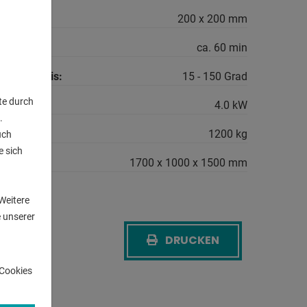
200 x 200 mm
 Minute:
ca. 60 min
bar von - bis:
15 - 150 Grad
te durch
4.0 kW
.
cht ca.:
1200 kg
uch
e sich
.:
1700 x 1000 x 1500 mm
n
Weitere
 unserer
DRUCKEN
CK
-Cookies