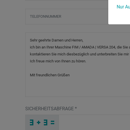
Nur Au
Telefonnummer
B
Nachricht
SICHERHEITSABFRAGE
*
Q
A
5
_
_
_
_
_
_
_
_
_
5
9
9
_
_
_
_
_
_
_
_
C
_
_
_
_
U
_
_
_
_
_
_
F
_
_
_
1
7
5
4
A
U
_
_
_
M
O
R
_
_
_
N
I
4
_
_
_
_
_
_
_
_
U
_
_
_
_
W
_
_
_
_
_
_
R
_
_
_
7
S
B
D
F
J
_
_
_
_
_
_
_
_
_
R
G
L
_
_
_
_
_
_