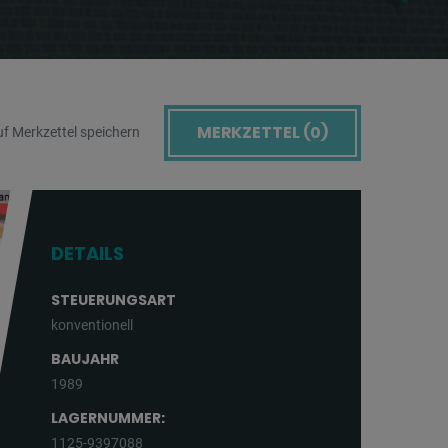
MERKZETTEL (
0
)
f Merkzettel speichern
DETAILS
STEUERUNGSART
konventionell
BAUJAHR
1989
LAGERNUMMER:
1125-9397088