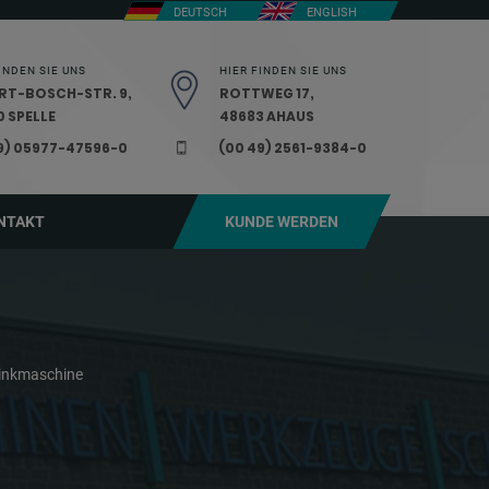
DEUTSCH
ENGLISH
INDEN SIE UNS
HIER FINDEN SIE UNS
RT-BOSCH-STR. 9,
ROTTWEG 17,
 SPELLE
48683 AHAUS
9) 05977-47596-0
(00 49) 2561-9384-0
NTAKT
KUNDE WERDEN
inkmaschine