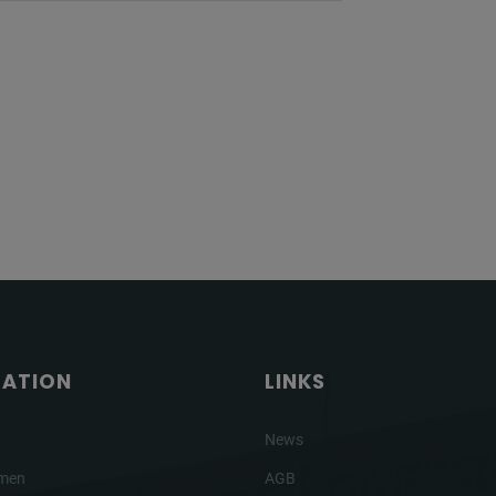
GATION
LINKS
News
hmen
AGB