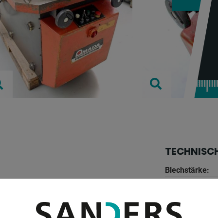
TECHNISC
Blechstärke:
verstellung 15° - 150 °
Blechstärke:
Tischgröße: