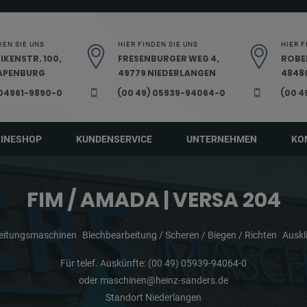
DEN SIE UNS
HIER FINDEN SIE UNS
HIER F
IKENSTR. 100,
FRESENBURGER WEG 4,
ROBE
PAPENBURG
49779 NIEDERLANGEN
48480
 04961-9890-0
(00 49) 05939-94064-0
(00 4
LINESHOP
KUNDENSERVICE
UNTERNEHMEN
KO
FIM / AMADA | VERSA 204
beitungsmaschinen
Blechbearbeitung / Scheren / Biegen / Richten
Auskl
Für telef. Auskünfte:
(00 49) 05939-94064-0
oder
maschinen@heinz-sanders.de
Standort Niederlangen