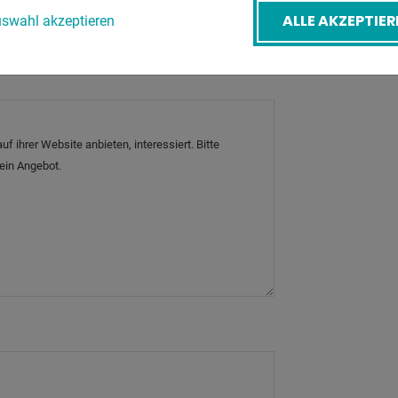
ALLE AKZEPTIER
swahl akzeptieren
etreff
*