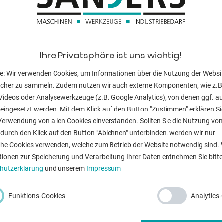
ahl
Messerlänge:
Hubzahlen pro
el zu vermeiden
Ihre Privatsphäre ist uns wichtig!
Winkel verstell
eisten
e: Wir verwenden Cookies, um Informationen über die Nutzung der Websi
Motorleistung:
ucher zu sammeln. Zudem nutzen wir auch externe Komponenten, wie z.B
Maschinengewi
Videos oder Analysewerkzeuge (z.B. Google Analytics), von denen ggf. a
eingesetzt werden. Mit dem Klick auf den Button "Zustimmen" erklären Si
Raumbedarf ca
Verwendung von allen Cookies einverstanden. Sollten Sie die Nutzung vo
durch den Klick auf den Button "Ablehnen" unterbinden, werden wir nur
nblatt.php?machineno=1008-9397088
che Cookies verwenden, welche zum Betrieb der Website notwendig sind. 
tionen zur Speicherung und Verarbeitung Ihrer Daten entnehmen Sie bitte
hutzerklärung
und unserem
Impressum
ZURÜ
Funktions-Cookies
Analytics
-Mail
*