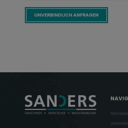
Screenreader label
NAVI
Startseite
Unterne