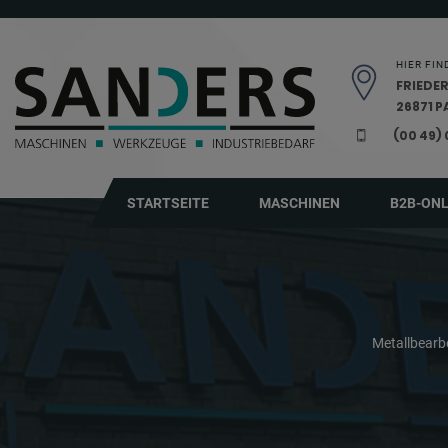
Navigation überspringen
HIER FIN
FRIEDER
26871 
(00 49)
STARTSEITE
MASCHINEN
B2B-ON
Metallbear