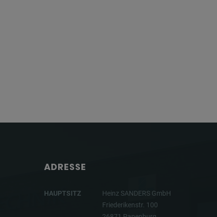
ADRESSE
HAUPTSITZ
Heinz SANDERS GmbH
Friederikenstr. 100
26871 Papenburg