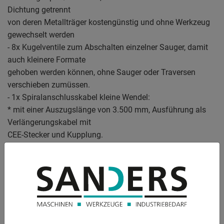
Dichtung getrennt
von deren Metallträger kostengünstig und ohne Werkzeug
gewechselt werden
- 8x Kugelventile zum Abschalten einzelner Sauger, damit
auch kleinere Formate
gehoben werden können, ohne Sauger oder Traversen
verschieben zumüssen.
- 1x Spiralanschlusskabel kleine Wendel:
* mit einer Auszugslänge von 3.500 mm, Ausführung als
Verlängerungskabel mit
CEE-Stecker und Kupplung.
* wird neben der Lastkette zum Hebegerät geführt.
- Wartungsarme sehr hochwertige ölgeschmierte
Drehschiebervakuumpumpe mit einer
Saugleistung von 21 m³/h und einem Endvakuum von 98
% (20 mbar).
- Elektrischer Anschluss: