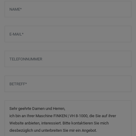
Screenreader label
Name
*
E-Mail
*
Telefonnummer
Betreff
*
Nachricht