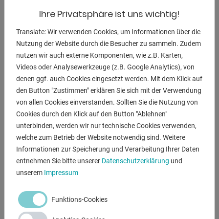
3 Phasen 230/400 V + PE, 50 Hz, mit Kabel (ca. 0,5 m lang)
Ihre Privatsphäre ist uns wichtig!
und
Translate: Wir verwenden Cookies, um Informationen über die
CEE-Stecker (16 A). Mit Trenntrafo in die Steuerung
Nutzung der Website durch die Besucher zu sammeln. Zudem
integriert
nutzen wir auch externe Komponenten, wie z.B. Karten,
(notwendig wenn der Anschluß des Vakuum Hebers über
Videos oder Analysewerkzeuge (z.B. Google Analytics), von
die Laufkatze des Krans
denen ggf. auch Cookies eingesetzt werden. Mit dem Klick auf
erfolgt und dieser keinen Nulleiter hat)
den Button "Zustimmen" erklären Sie sich mit der Verwendung
- Bediengriff ausziehbar auf 1.000 mm ab Traversenmitte.
von allen Cookies einverstanden. Sollten Sie die Nutzung von
Stabile Blechtasche für Ihre Kransteuerung inkl. ohne
Cookies durch den Klick auf den Button "Ablehnen"
Aufpreis.
unterbinden, werden wir nur technische Cookies verwenden,
- Bedienung "Saugen / Lösen" mittels Handschiebeventil:
welche zum Betrieb der Website notwendig sind. Weitere
Das verschleißfreie und sehr robuste Handschiebeventil
Informationen zur Speicherung und Verarbeitung Ihrer Daten
gewährleistet sicheres
entnehmen Sie bitte unserer
Datenschutzerklärung
und
Ansaugen und Lösen nach Betätigung des
unserem
Impressum
Entriegelungsknopfes.
(2-fach Lösen nach EN 13155)
Funktions-Cookies
- Steuerung und Sicherheitseinrichtung für Vakuumheber:
* Robuster Schaltkasten.