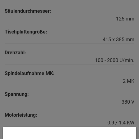
Säulendurchmesser:
125 mm
Tischplattengröße:
415 x 385 mm
Drehzahl:
100 - 2000 U/min.
Spindelaufnahme MK:
2 MK
Spannung:
380 V
Motorleistung:
0.9 / 1.4 KW
Maschinengewicht ca,: