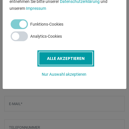
entnehmen Sie bitte unserer
Datenschutzerklärung
und
- manuelle Keilriemenspannung (Handrad vorne)
unserem
Impressum
- Anschlusskabel inkl. 16A Stecker
Funktions-Cookies
* Maschinenlink :
http://mhp.logotech.de/hpm/v7/Datenblatt/datenblatt.php?
Analytics-Cookies
machineno=1008-9103760
ALLE AKZEPTIEREN
ANFRAGEN
Screenreader label
Nur Auswahl akzeptieren
Name
*
E-Mail
*
Telefonnummer