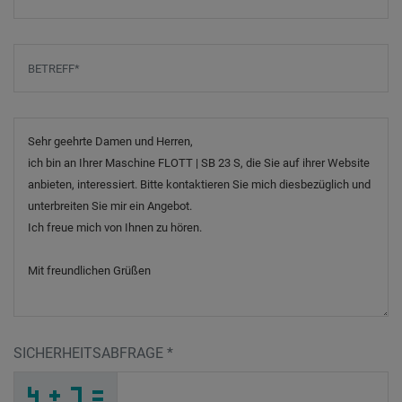
Betreff
*
Nachricht
SICHERHEITSABFRAGE
*
G
_
_
_
_
_
_
_
_
_
_
_
L
I
G
_
_
_
_
_
_
5
_
O
_
_
_
_
R
_
_
_
_
_
_
1
_
_
_
U
K
N
8
I
G
_
_
_
5
5
C
_
_
_
_
_
2
_
_
_
_
_
_
_
_
6
_
_
_
_
N
_
_
_
_
_
_
Y
_
_
_
Y
C
N
_
_
C
_
_
_
_
_
_
_
_
_
_
_
F
_
_
_
_
_
_