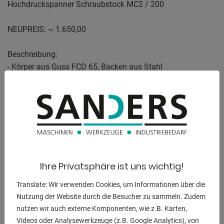
Hochdruckspanner Schraubstock MC2 / 200
NEUPREIS: ~ 1.650,00
Beschreibung:
- Körper aus Guss FCD 65, Backen aus Stahl
- unten und seitlich geschliffen
- Anti-Lift-Mechanismus
- eingebauter Niederzug
- mechanische Kraftverstärkung, dichtungslos und
wartungsfrei
- kurze Bauart
- Spannkraft voreinstellbar
Ihre Privatsphäre ist uns wichtig!
techn. Daten:
Translate: Wir verwenden Cookies, um Informationen über die
Backenbreite: 200 mm
Nutzung der Website durch die Besucher zu sammeln. Zudem
Spannstocköffnung: 300 mm
nutzen wir auch externe Komponenten, wie z.B. Karten,
Backenhöhe: 55 mm
Videos oder Analysewerkzeuge (z.B. Google Analytics), von