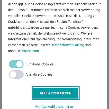
Abmessungen: 600 x 180 x 210 mm
denen ggf. auch Cookies eingesetzt werden. Mit dem Klick auf
Gewicht: ca. 90 kg
den Button "Zustimmen" erklären Sie sich mit der Verwendung
von allen Cookies einverstanden. Sollten Sie die Nutzung von
Cookies durch den Klick auf den Button "Ablehnen"
unterbinden, werden wir nur technische Cookies verwenden,
ANFRAGEN
welche zum Betrieb der Website notwendig sind. Weitere
Informationen zur Speicherung und Verarbeitung Ihrer Daten
Screenreader label
Name
*
entnehmen Sie bitte unserer
Datenschutzerklärung
und
unserem
Impressum
E-Mail
*
Funktions-Cookies
Analytics-Cookies
Telefonnummer
ALLE AKZEPTIEREN
Betreff
*
Nur Auswahl akzeptieren