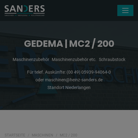
Navigation überspringen
GEDEMA | MC2 / 200
Maschinenzubehör
Maschinenzubehör etc.
Schraubstock
Für telef. Auskünfte:
(00 49) 05939-94064-0
oder
maschinen@heinz-sanders.de
Standort Niederlangen
STARTSEITE
MASCHINEN
MC2 / 200