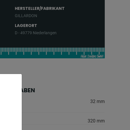
HERSTELLER/FABRIKANT
GILLARDON
LAGERORT
D - 49779 Niederlangen
HE ANGABEN
 Stahl
32 mm
:
320 mm