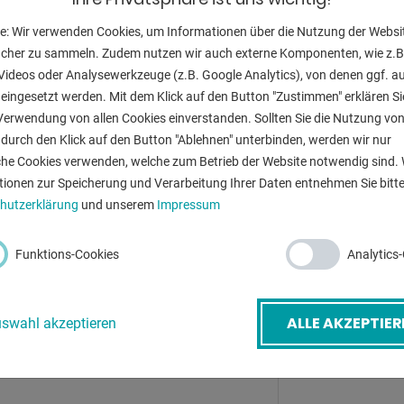
Bohrhub:
e: Wir verwenden Cookies, um Informationen über die Nutzung der Websi
Aufnahme MK:
ucher zu sammeln. Zudem nutzen wir auch externe Komponenten, wie z.B
Videos oder Analysewerkzeuge (z.B. Google Analytics), von denen ggf. a
Drehzahlbereic
eingesetzt werden. Mit dem Klick auf den Button "Zustimmen" erklären Si
Verwendung von allen Cookies einverstanden. Sollten Sie die Nutzung vo
Tischgröße:
durch den Klick auf den Button "Ablehnen" unterbinden, werden wir nur
Gesamtleistun
che Cookies verwenden, welche zum Betrieb der Website notwendig sind. 
-Mail
*
tionen zur Speicherung und Verarbeitung Ihrer Daten entnehmen Sie bitte
Gewicht:
hutzerklärung
und unserem
Impressum
Abmessungen:
etreff
*
Funktions-Cookies
Analytics
ALLE AKZEPTIER
swahl akzeptieren
ZURÜ