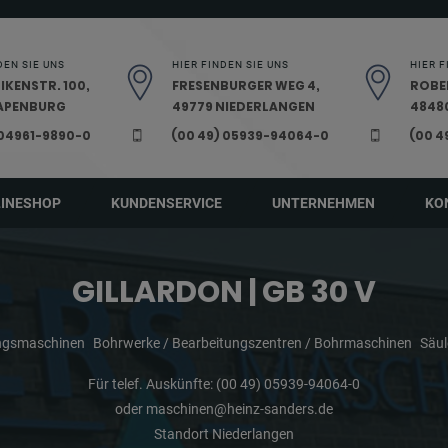
DEN SIE UNS
HIER FINDEN SIE UNS
HIER F
IKENSTR. 100,
FRESENBURGER WEG 4,
ROBE
PAPENBURG
49779 NIEDERLANGEN
48480
 04961-9890-0
(00 49) 05939-94064-0
(00 4
LINESHOP
KUNDENSERVICE
UNTERNEHMEN
KO
GILLARDON | GB 30 V
ungsmaschinen
Bohrwerke / Bearbeitungszentren / Bohrmaschinen
Säu
Für telef. Auskünfte:
(00 49) 05939-94064-0
oder
maschinen@heinz-sanders.de
Standort Niederlangen