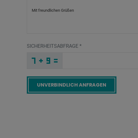
SICHERHEITSABFRAGE
*
7
W
P
_
_
_
_
_
_
_
_
_
5
W
E
_
_
_
_
_
_
_
_
N
_
_
_
_
2
_
_
_
_
A
_
P
_
_
_
H
4
7
_
_
9
_
_
_
W
9
7
_
_
_
A
D
9
_
_
_
_
_
_
_
_
O
_
_
_
_
Q
_
_
_
_
_
_
Q
_
_
_
6
Z
J
_
_
E
_
_
_
_
_
_
_
_
_
H
X
Y
_
_
_
_
_
_
Screenreader label