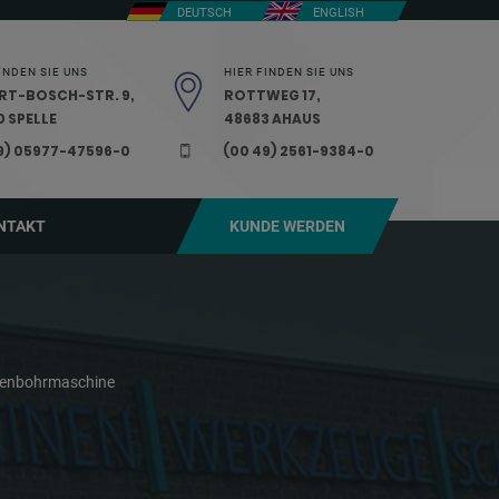
DEUTSCH
ENGLISH
INDEN SIE UNS
HIER FINDEN SIE UNS
RT-BOSCH-STR. 9,
ROTTWEG 17,
 SPELLE
48683 AHAUS
9) 05977-47596-0
(00 49) 2561-9384-0
NTAKT
KUNDE WERDEN
lenbohrmaschine