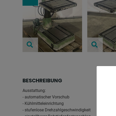
BESCHREIBUNG
Ausstattung:
- automatischer Vorschub
- Kühlmitteleinrichtung
- stufenlose Drehzahlgeschwindigkeit