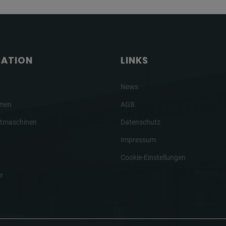
GATION
LINKS
News
hmen
AGB
tmaschinen
Datenschutz
Impressum
Cookie-Einstellungen
r