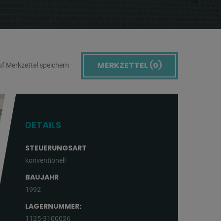
MERKZETTEL (
0
)
f Merkzettel speichern
DETAILS
STEUERUNGSART
konventionell
BAUJAHR
1992
LAGERNUMMER:
1125-3100026