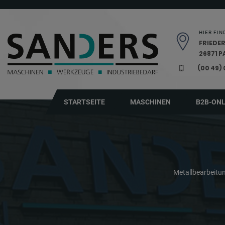
Navigation überspringen
HIER FIN
FRIEDER
26871 
(00 49)
STARTSEITE
MASCHINEN
B2B-ON
Metallbearbeit