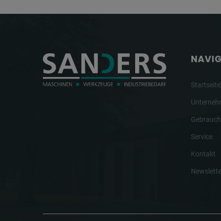
NAVI
Startseite
Unterne
Gebrauch
Service
Kontakt
Newslette