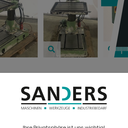
TECHNISC
Bohrleistung in
(Durchmesser)
Ausladung:
Ihre Privatsphäre ist uns wichtig!