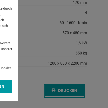
170 mm
te durch
4
.
uch
h:
60 - 1600 U/min
e sich
n
570 x 480 mm
gsbedarf:
1,6 kW
Weitere
 unserer
650 kg
1200 x 800 x 2200 mm
-Cookies
EN
DRUCKEN
CK