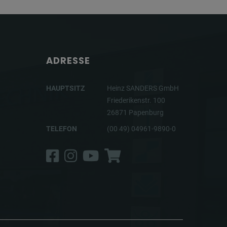
ADRESSE
HAUPTSITZ
Heinz SANDERS GmbH
Friederikenstr. 100
26871 Papenburg
TELEFON
(00 49) 04961-9890-0
Facebook
Instagram
YouTube
Shop