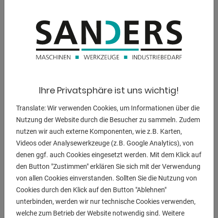
- Abläng- und Gehrungskreissägen für Ablängschnitte
- beidseitige Gehrungsverstellung ( 60° / 45° ), mit
Festanschlag
- Schifterschnitt einseitig bis 45°, mit Festanschlag
- Stabile Graugußkonstruktion
- Präzise Kugelbüchsenführung des Werkzeugschlittens auf
Ihre Privatsphäre ist uns wichtig!
gehärteten und geschiffenen Stahlwellen
- manueller Sägevorschub
Translate: Wir verwenden Cookies, um Informationen über die
- Sägeblatt stufenlos höhenverstellbar
Nutzung der Website durch die Besucher zu sammeln. Zudem
- Stutzen für opt. Absaugung
nutzen wir auch externe Komponenten, wie z.B. Karten,
Videos oder Analysewerkzeuge (z.B. Google Analytics), von
Schnittdaten :
denen ggf. auch Cookies eingesetzt werden. Mit dem Klick auf
- Schnittlänge bei 90° = 430 mm
den Button "Zustimmen" erklären Sie sich mit der Verwendung
- Schnitthöhe bei 90° = 135 mm
von allen Cookies einverstanden. Sollten Sie die Nutzung von
- Schnittlänge bei 45° = 310 mm
Cookies durch den Klick auf den Button "Ablehnen"
- Schnitthöhe bei 45° = 92 mm
unterbinden, werden wir nur technische Cookies verwenden,
welche zum Betrieb der Website notwendig sind. Weitere