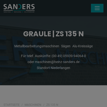
Navigation überspringen
GRAULE | ZS 135 N
Metallbearbeitungsmaschinen
Sägen
Alu-Kreissäge
Für telef. Auskünfte:
(00 49) 05939-94064-0
oder
maschinen@heinz-sanders.de
Standort Niederlangen
STARTSEITE
MASCHINEN
ZS 135 N