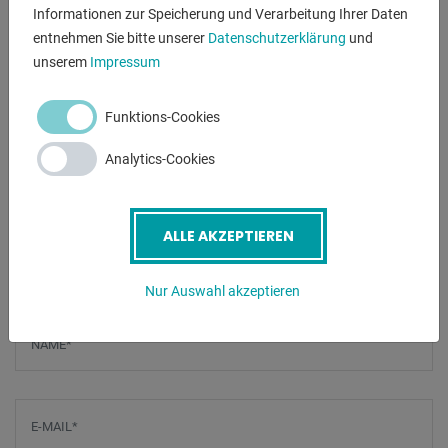
** Sonderzubehör inklusive:
Informationen zur Speicherung und Verarbeitung Ihrer Daten
- 1x HM - Kreissägeblatt 350 x 3,0/2,4 x 40 mm
entnehmen Sie bitte unserer
Datenschutzerklärung
und
unserem
Impressum
* Z = 108 FTZ neg. f. Alu und Kunststoff
- hydraulische Vorschubbremse, stufenlos einstellbar
- pneumatische Materialspannung von oben, best.-aus:
Funktions-Cookies
* 2 vertikalen Spannzylindern, einstellbar mit
Analytics-Cookies
Handhebelventil
- 1x Maschinenständer
- stärkerer Antriebsmotor ( 3,0 kW )
ALLE AKZEPTIEREN
ANFRAGEN
Nur Auswahl akzeptieren
Screenreader label
Name
*
E-Mail
*