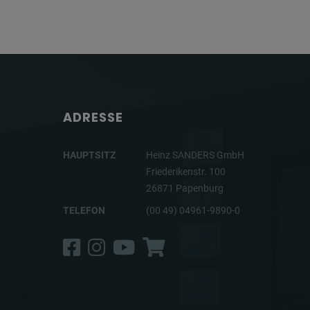
ADRESSE
HAUPTSITZ
Heinz SANDERS GmbH
Friederikenstr. 100
26871 Papenburg
TELEFON
(00 49) 04961-9890-0
Facebook
Instagram
YouTube
Shop