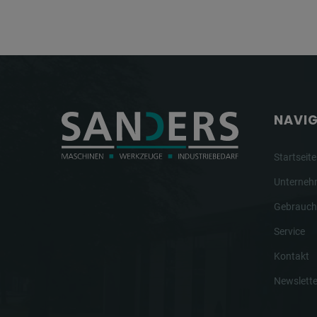
NAVI
Startseite
Unterne
Gebrauch
Service
Kontakt
Newslette