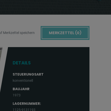
MERKZETTEL (
0
)
f Merkzettel speichern
DETAILS
STEUERUNGSART
konventionell
BAUJAHR
1973
LAGERNUMMER:
1125-9131193