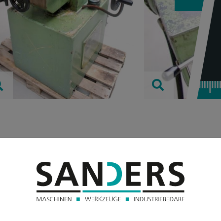
TECHNISC
x-Weg:
y-Weg:
z-Weg: