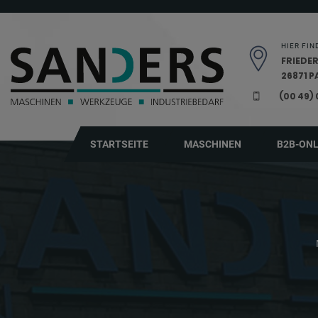
Navigation überspringen
HIER FIN
FRIEDER
26871 
(00 49)
STARTSEITE
MASCHINEN
B2B-ON