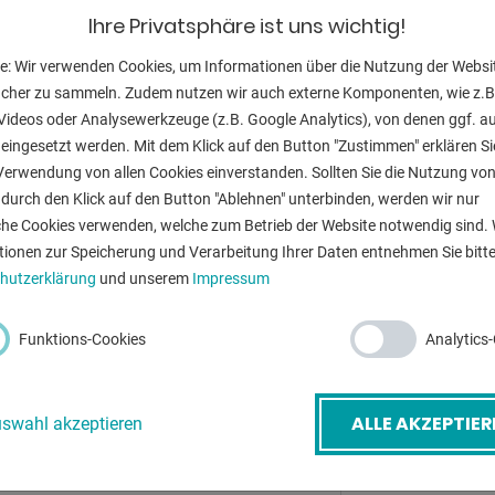
Ihre Privatsphäre ist uns wichtig!
Aufnahmekege
Hauptspindel:
e: Wir verwenden Cookies, um Informationen über die Nutzung der Websi
ucher zu sammeln. Zudem nutzen wir auch externe Komponenten, wie z.B
Tischaufspann
Videos oder Analysewerkzeuge (z.B. Google Analytics), von denen ggf. a
eingesetzt werden. Mit dem Klick auf den Button "Zustimmen" erklären Si
Drehzahl:
Verwendung von allen Cookies einverstanden. Sollten Sie die Nutzung vo
Vorschübe:
durch den Klick auf den Button "Ablehnen" unterbinden, werden wir nur
che Cookies verwenden, welche zum Betrieb der Website notwendig sind. 
Ausladung der 
tionen zur Speicherung und Verarbeitung Ihrer Daten entnehmen Sie bitte
-Mail
*
hutzerklärung
und unserem
Impressum
Abstand Spinde
Spannung:
Funktions-Cookies
Analytics
etreff
*
Gesamtleistun
ALLE AKZEPTIER
swahl akzeptieren
Gewicht:
Abmessung L-