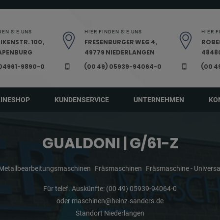
DEN SIE UNS
HIER FINDEN SIE UNS
HIER F
IKENSTR. 100,
FRESENBURGER WEG 4,
ROBE
PAPENBURG
49779 NIEDERLANGEN
48480
 04961-9890-0
(00 49) 05939-94064-0
(00 4
LINESHOP
KUNDENSERVICE
UNTERNEHMEN
KO
GUALDONI | G/61-Z
Metallbearbeitungsmaschinen
Fräsmaschinen
Fräsmaschine - Universa
Für telef. Auskünfte:
(00 49) 05939-94064-0
oder
maschinen@heinz-sanders.de
Standort Niederlangen