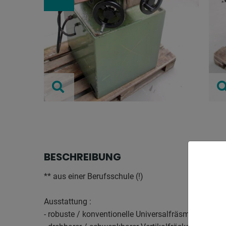
BESCHREIBUNG
** aus einer Berufsschule (!)
Ausstattung :
- robuste / konventionelle Universalfräsmaschine