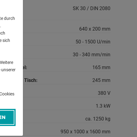
l der
SK 30 / DIN 2080
te durch
.
fläche:
640 x 200 mm
uch
e sich
50 - 1500 U/min
n
30 - 340 mm/min
Weitere
Frässpindel:
165 mm
 unserer
lnase und Tisch:
245 mm
380 V
-Cookies
gsbedarf:
1.3 kW
EN
ca. 1250 kg
B-H:
950 x 1000 x 1600 mm