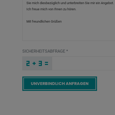
SICHERHEITSABFRAGE
*
U
K
4
_
_
_
_
_
_
_
_
_
W
8
5
_
_
_
_
_
_
_
_
6
_
_
_
_
O
_
_
_
_
_
_
P
_
_
_
W
R
W
G
2
J
_
_
_
E
X
1
_
_
_
1
F
9
_
_
_
_
_
_
S
_
_
_
_
_
_
G
_
_
_
_
_
_
C
_
_
_
2
F
G
T
K
T
_
_
_
_
_
_
_
_
_
J
G
X
_
_
_
_
_
_
Screenreader label