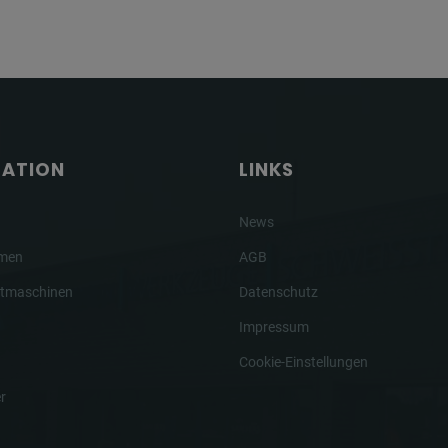
GATION
LINKS
News
hmen
AGB
tmaschinen
Datenschutz
Impressum
Cookie-Einstellungen
r