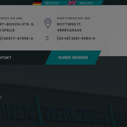
DEUTSCH
ENGLISH
INDEN SIE UNS
HIER FINDEN SIE UNS
RT-BOSCH-STR. 9,
ROTTWEG 17,
 SPELLE
48683 AHAUS
9) 05977-47596-0
(00 49) 2561-9384-0
NTAKT
KUNDE WERDEN
l